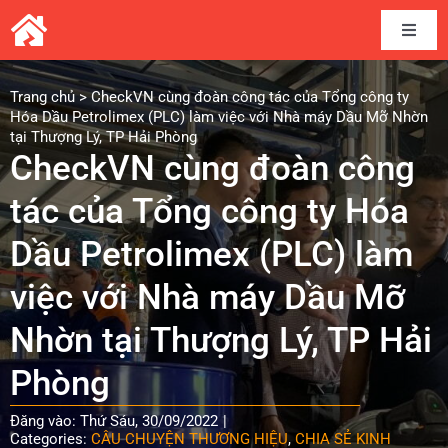
Skip
to
Toggle
content
Naviga
Home
Trang chủ
>
CheckVN cùng đoàn công tác của Tổng công ty
Hóa Dầu Petrolimex (PLC) làm việc với Nhà máy Dầu Mỡ Nhờn
tại Thượng Lý, TP Hải Phòng
Câu chuyện thương hiệu
CheckVN cùng đoàn công
tác của Tổng công ty Hóa
Kết nối cung cầu
Dầu Petrolimex (PLC) làm
Chia sẻ kinh nghiệm
việc với Nhà máy Dầu Mỡ
Nhờn tại Thượng Lý, TP Hải
Tài liệu
Phòng
Tin và sự kiện CheckVN
Đăng vào: Thứ Sáu, 30/09/2022
|
Categories:
CÂU CHUYỆN THƯƠNG HIỆU
,
CHIA SẺ KINH