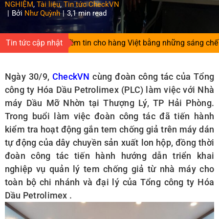
Search
NGHIỆM
,
Tài liệu
,
Tin tức CheckVN
|
Bởi
Như Quỳnh
|
3,1 min read
for:
ời gieo niềm tin cho hàng Việt bằng những sáng chế độc quyề
Tin tức cập nhật
Ngày 30/9,
CheckVN
cùng đoàn công tác của Tổng
công ty Hóa Dầu Petrolimex (PLC) làm việc với Nhà
máy Dầu Mỡ Nhờn tại Thượng Lý, TP Hải Phòng.
Trong buổi làm việc đoàn công tác đã tiến hành
kiểm tra hoạt động gắn tem chống giả trên máy dán
tự động của dây chuyền sản xuất lon hộp, đồng thời
đoàn công tác tiến hành hướng dẫn triển khai
nghiệp vụ quản lý tem chống giả từ nhà máy cho
toàn bộ chi nhánh và đại lý của Tổng công ty Hóa
Dầu Petrolimex .