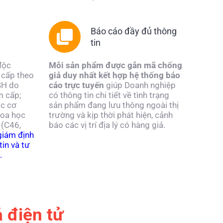
Báo cáo đầy đủ thông
tin
độc
Mỗi sản phẩm được gắn mã chống
 cấp theo
giả duy nhất kết hợp hệ thống báo
SH do
cáo trực tuyến
giúp Doanh nghiệp
m cấp;
có thông tin chi tiết về tình trạng
ác cơ
sản phẩm đang lưu thông ngoài thị
hoa học
trường và kịp thời phát hiện, cảnh
 (C46,
báo các vị trí địa lý có hàng giả.
giám định
tin và tư
.
 điện tử