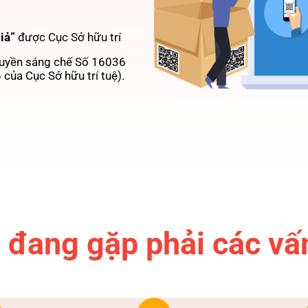
iả”
được Cục Sở hữu trí
quyền sáng chế Số 16036
ủa Cục Sở hữu trí tuệ).
 đang gặp phải các vấ