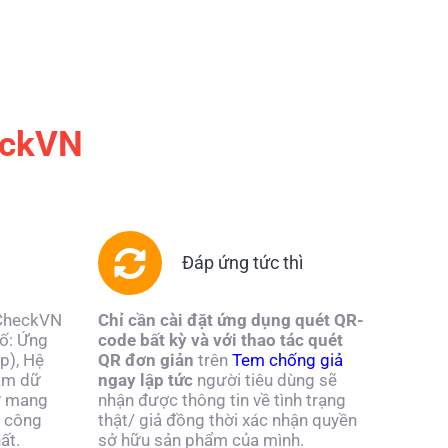
eckVN
Đáp ứng tức thì
 CheckVN
Chỉ cần cài đặt ứng dụng quét QR-
tố: Ứng
code bất kỳ và với thao tác quét
p), Hệ
QR đơn giản
trên
Tem chống giả
tâm dữ
ngay lập tức
người tiêu dùng sẽ
tử mang
nhận được thông tin về tình trạng
 công
thật/ giả đồng thời xác nhận quyền
ất.
sở hữu sản phẩm của mình.