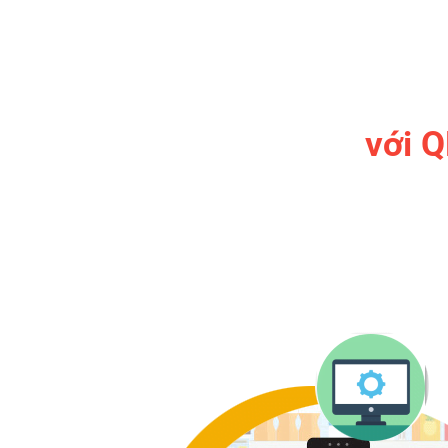
với
Q