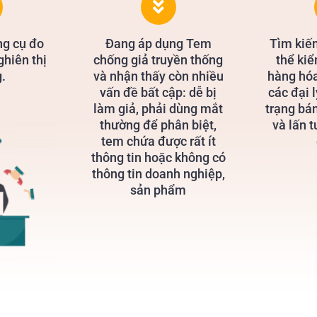
ng cụ đo
Đang áp dụng Tem
Tìm kiế
ghiên thị
chống giả truyền thống
thể ki
.
và nhận thấy còn nhiều
hàng hóa
vấn đề bất cập: dễ bị
các đại l
làm giả, phải dùng mắt
trạng bán
thường để phân biệt,
và lấn 
tem chứa được rất ít
thông tin hoặc không có
thông tin doanh nghiệp,
sản phẩm