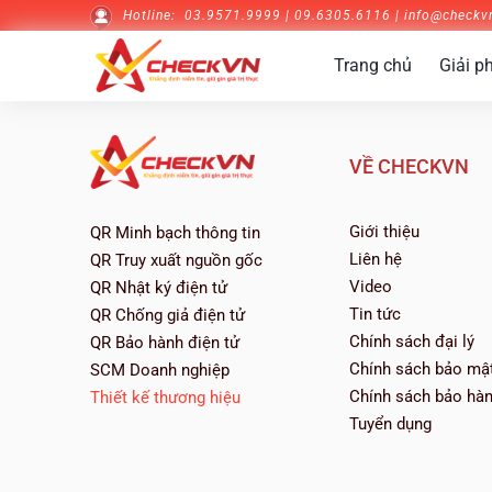
Skip
Hotline:
03.9571.9999 | 09.6305.6116 | info
@checkv
to
content
Trang chủ
Giải p
VỀ CHECKVN
Giới thiệu
QR Minh bạch thông tin
Liên hệ
QR Truy xuất nguồn gốc
Video
QR Nhật ký điện tử
Tin tức
QR Chống giả điện tử
Chính sách đại lý
QR Bảo hành điện tử
Chính sách bảo mậ
SCM Doanh nghiệp
Chính sách bảo hà
Thiết kế thương hiệu
Tuyển dụng