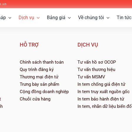
n.vn
háp
Dịch vụ
Bảng giá
Về chúng tôi
Tin tức
HỖ TRỢ
DỊCH VỤ
Chính sách thanh toán
Tư vấn hồ sơ OCOP
Quy trình đăng ký
Tư vấn thương hiệu
Thương mại điện tử
Tư vấn MSMV
Trưng bày sản phẩm
In tem chống giả điện tử
Cộng đồng doanh nghiệp
In tem truy xuất nguồn gốc
t
Chuỗi cửa hàng
In tem bảo hành điện tử
nh
In tem, nhãn dữ liệu biến đổ