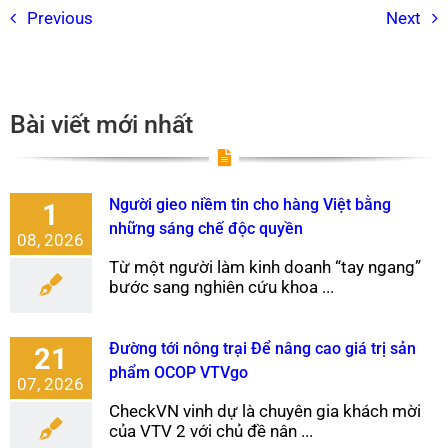
Previous
Next
Bài viết mới nhất
Người gieo niềm tin cho hàng Việt bằng
1
những sáng chế độc quyền
08, 2026
Từ một người làm kinh doanh “tay ngang”
bước sang nghiên cứu khoa ...
Đường tới nông trại Để nâng cao giá trị sản
21
phẩm OCOP VTVgo
07, 2026
CheckVN vinh dự là chuyên gia khách mời
của VTV 2 với chủ đề nân ...