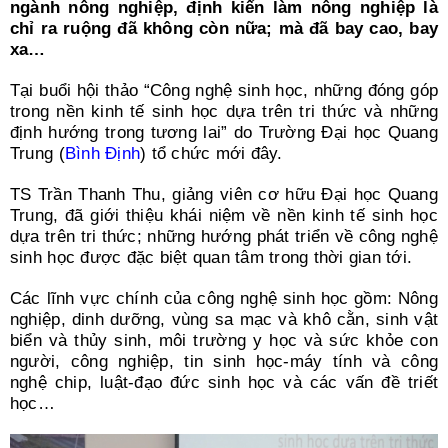
Search
ngành nông nghiệp, định kiến làm nông nghiệp là
for:
chỉ ra ruộng đã không còn nữa; mà đã bay cao, bay
xa…
Tại buổi hội thảo “Công nghệ sinh học, những đóng góp
trong nền kinh tế sinh học dựa trên tri thức và những
định hướng trong tương lai” do Trường Đại học Quang
Trung (
Bình Định
) tổ chức mới đây.
TS Trần Thanh Thu, giảng viên cơ hữu Đại học Quang
Trung, đã giới thiệu khái niệm về nền kinh tế sinh học
dựa trên tri thức; những hướng phát triển về công nghệ
sinh học được đặc biệt quan tâm trong thời gian tới.
Các lĩnh vực chính của công nghệ sinh học gồm: Nông
nghiệp, dinh dưỡng, vùng sa mạc và khô cằn, sinh vật
biển và thủy sinh, môi trường y học và sức khỏe con
người, công nghiệp, tin sinh học-máy tính và công
nghệ chip, luật-đạo đức sinh học và các vấn đề triết
học…