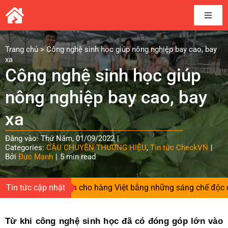
Skip
to
Toggle
content
Naviga
Home
Trang chủ
>
Công nghệ sinh học giúp nông nghiệp bay cao, bay
xa
Công nghệ sinh học giúp
Câu chuyện thương hiệu
nông nghiệp bay cao, bay
Kết nối cung cầu
xa
Đăng vào: Thứ Năm, 01/09/2022
|
Chia sẻ kinh nghiệm
Categories:
CÂU CHUYỆN THƯƠNG HIỆU
,
Tin tức CheckVN
|
Bởi
Đức Mạnh
|
5 min read
Tài liệu
i gieo niềm tin cho hàng Việt bằng những sáng chế độc quyền
Tin tức cập nhật
Tin và sự kiện CheckVN
Từ khi công nghệ sinh học đã có đóng góp lớn vào