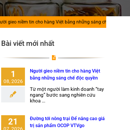
in cho hàng Việt bằng những sáng chế độc quyền
|
Đường 
Bài viết mới nhất
Người gieo niềm tin cho hàng Việt
1
bằng những sáng chế độc quyền
08, 2026
Từ một người làm kinh doanh “tay
ngang” bước sang nghiên cứu
khoa ...
Đường tới nông trại Để nâng cao giá
21
trị sản phẩm OCOP VTVgo
07, 2026