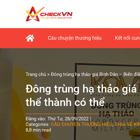
Skip
to
content
Câu chuyện thương hiệu
Kết nối cu
Trang chủ
>
Đông trùng hạ thảo giá Bình Dân – Biến đi
Đông trùng hạ thảo giá
thể thành có thể
Đăng vào: Thứ Tư, 28/09/2022
|
Categories:
CÂU CHUYỆN THƯƠNG HIỆU
,
CHIA SẺ K
8,8 min read