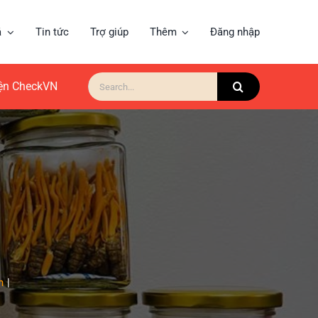
á
Tin tức
Trợ giúp
Thêm
Đăng nhập
Search
for:
iện CheckVN
h
|