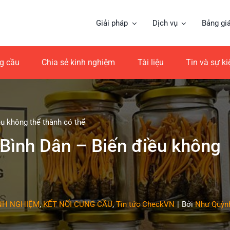
Giải pháp
Dịch vụ
Bảng gi
ng cầu
Chia sẻ kinh nghiệm
Tài liệu
Tin và sự k
ều không thể thành có thể
 Bình Dân – Biến điều không
INH NGHIỆM
,
KẾT NỐI CUNG CẦU
,
Tin tức CheckVN
|
Bởi
Như Quỳn