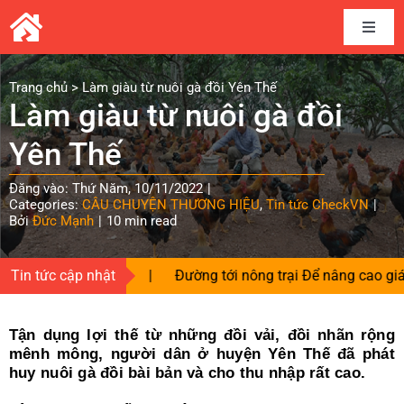
Skip
to
Toggle
content
Naviga
Home
Trang chủ
>
Làm giàu từ nuôi gà đồi Yên Thế
Làm giàu từ nuôi gà đồi
Câu chuyện thương hiệu
Yên Thế
Đăng vào: Thứ Năm, 10/11/2022
|
Kết nối cung cầu
Categories:
CÂU CHUYỆN THƯƠNG HIỆU
,
Tin tức CheckVN
|
Bởi
Đức Mạnh
|
10 min read
Chia sẻ kinh nghiệm
độc quyền
Tin tức cập nhật
|
Đường tới nông trại Để nâng cao giá trị sản
Tài liệu
Tận dụng lợi thế từ những đồi vải, đồi nhãn rộng
mênh mông, người dân ở huyện Yên Thế đã phát
Tin và sự kiện CheckVN
huy nuôi gà đồi bài bản và cho thu nhập rất cao.