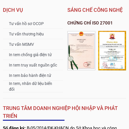
DỊCH VỤ
SÁNG CHẾ CÔNG NGHỆ
CHỨNG CHỈ ISO 27001
Tư vấn hồ sơ OCOP
Tư vấn thương hiệu
Tư vấn MSMV
In tem chống giả điện tử
In tem truy xuất nguồn gốc
In tem bảo hành điện tử
In tem, nhãn dữ liệu biến
đổi
TRUNG TÂM DOANH NGHIỆP HỘI NHẬP VÀ PHÁT
TRIỂN
Số đăng ký:
B-05/2014/ĐK-KH&CN do Sở Khoa học và công