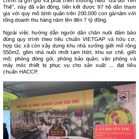
chính là gìn giữ và phát triển thương hiệu “Gà đồi Yên
Thế”, này đã vận động, liên kết được 97 hộ dân tham
gia với quy mô bình quân trên 200.000 con gà/năm với
tổng doanh thu hàng năm lên đến 7 tỷ đồng.
Ngoài việc hướng dẫn người dân chăn nuôi đảm bảo
đúng quy trình theo tiêu chuẩn VIETGAP và hữu cơ,
hợp tác xã còn xây dựng khu nhà xưởng giết mổ rộng
550m2, gồm nhà nuôi nhốt tạm thời; khu sơ chế, giết
mổ; phòng đóng gói, phòng bảo quản; văn phòng và
máy móc thiết bị phục vụ cho sản xuất … đạt tiêu
chuẩn HACCP.