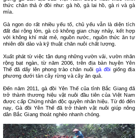
thức chăn thả ở đồi như: gà hồ, gà lai hồ, gà ri và gà
mía.
Gà ngon do rất nhiều yếu tố, chủ yếu vẫn là diện tích
đất đai rộng lớn, gà có không gian chạy nhảy, kết hợp
với không khí mát mẻ, nguồn nước, nguồn thức ăn tự
nhiên dồi dào và kỹ thuật chăn nuôi chất lượng.
Xuất phát từ việc tận dụng những vườn vải, vườn nhãn
rộng bạt ngàn, từ năm 2006, trên địa bàn huyện Yên
Thế đã dấy lên phong trào chăn nuôi
gà đồi
giống địa
phương dưới tán cây rừng và cây ăn quả.
Đến năm 2011, gà đồi Yên Thế của tỉnh Bắc Giang đã
trở thành thương hiệu vật nuôi đầu tiên của Việt Nam
được cấp Chứng nhận độc quyền nhãn hiệu. Từ đó đến
nay, Gà đồi Yên Thế đã trở thành vật nuôi giúp nông
dân Bắc Giang thoát nghèo nhanh chóng.