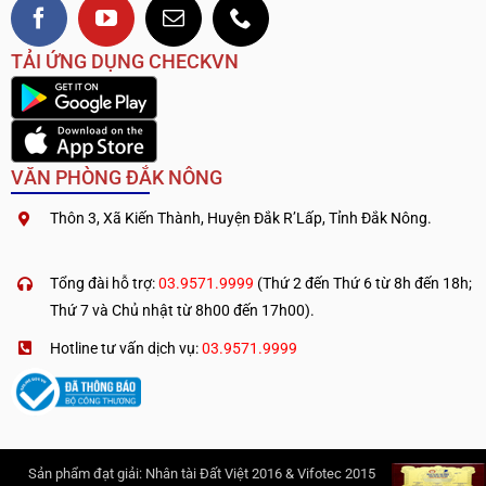
TẢI ỨNG DỤNG CHECKVN
VĂN PHÒNG ĐẮK NÔNG
Thôn 3, Xã Kiến Thành, Huyện Đắk R’Lấp, Tỉnh Đắk Nông.
.
————————————
Tổng đài hỗ trợ:
03.9571.9999
(Thứ 2 đến Thứ 6 từ 8h đến 18h;
Thứ 7 và Chủ nhật từ 8h00 đến 17h00).
Hotline tư vấn dịch vụ:
03.9571.9999
Sản phẩm đạt giải: Nhân tài Đất Việt 2016 & Vifotec 2015