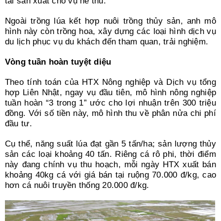
tái sản xuất cho vụ hè thu.
Ngoài trồng lúa kết hợp nuôi trồng thủy sản, anh mô
hình này còn trồng hoa, xây dựng các loại hình dịch vụ
du lịch phục vụ du khách đến tham quan, trải nghiệm.
Vòng tuần hoàn tuyệt diệu
Theo tính toán của HTX Nông nghiệp và Dịch vụ tổng
hợp Liên Nhật, ngay vụ đầu tiên, mô hình nông nghiệp
tuần hoàn “3 trong 1” ước cho lợi nhuận trên 300 triệu
đồng. Với số tiền này, mô hình thu về phân nửa chi phí
đầu tư.
Cụ thể, năng suất lúa đạt gần 5 tấn/ha; sản lượng thủy
sản các loại khoảng 40 tấn. Riêng cá rô phi, thời điểm
này đang chính vụ thu hoạch, mỗi ngày HTX xuất bán
khoảng 40kg cá với giá bán tại ruộng 70.000 đ/kg, cao
hơn cá nuôi truyền thống 20.000 đ/kg.