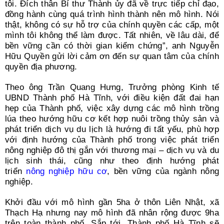
tôi. Đích thân Bí thư Thành ủy đã về trực tiếp chỉ đạo,
đồng hành cùng quá trình hình thành nên mô hình. Nói
thật, không có sự hỗ trợ của chính quyền các cấp, một
mình tôi không thể làm được. Tất nhiên, về lâu dài, để
bền vững cần có thời gian kiểm chứng”, anh Nguyễn
Hữu Quyền gửi lời cảm ơn đến sự quan tâm của chính
quyền địa phương.
Theo ông Trần Quang Hưng, Trưởng phòng Kinh tế
UBND Thành phố Hà Tĩnh, với điều kiện đất đai hạn
hẹp của Thành phố, việc xây dựng các mô hình trồng
lúa theo hướng hữu cơ kết hợp nuôi trồng thủy sản và
phát triển dịch vụ du lịch là hướng đi tất yếu, phù hợp
với định hướng của Thành phố trong việc phát triển
nông nghiệp đô thị gắn với thương mại – dịch vụ và du
lịch sinh thái, cũng như theo định hướng phát
triển
nông nghiệp hữu cơ
, bền vững của ngành nông
nghiệp.
Khởi đầu với mô hình gần 5ha ở thôn Liên Nhật, xã
Thạch Hạ nhưng nay mô hình đã nhân rộng được 9ha
trên toàn thành phố. Sắp tới, Thành phố Hà Tĩnh sẽ