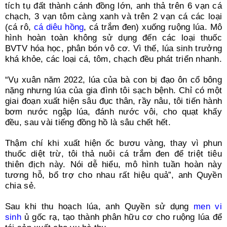
tích tụ đất thành cánh đồng lớn, anh thả trên 6 vạn cá
chạch, 3 vạn tôm càng xanh và trên 2 vạn cá các loại
(cá rô,
cá diêu hồng
, cá trắm đen) xuống ruộng lúa. Mô
hình hoàn toàn không sử dụng đến các loại thuốc
BVTV hóa học, phân bón vô cơ. Vì thế, lúa sinh trưởng
khá khỏe, các loại cá, tôm, chạch đều phát triển nhanh.
“Vụ xuân năm 2022, lúa của bà con bị đạo ôn cổ bông
nặng nhưng lúa của gia đình tôi sạch bệnh. Chỉ có một
giai đoạn xuất hiện sâu đục thân, rầy nâu, tôi tiến hành
bơm nước ngập lúa, đánh nước vôi, cho quạt khấy
đều, sau vài tiếng đồng hồ là sâu chết hết.
Thậm chí khi xuất hiện ốc bươu vàng, thay vì phun
thuốc diệt trừ, tôi thả nuôi cá trắm đen để triệt tiêu
thiên địch này. Nói dễ hiểu, mô hình tuần hoàn này
tương hỗ, bổ trợ cho nhau rất hiệu quả”, anh Quyền
chia sẻ.
Sau khi thu hoạch lúa, anh Quyền sử dụng
men vi
sinh
ủ gốc rạ, tạo thành phân hữu cơ cho ruộng lúa để