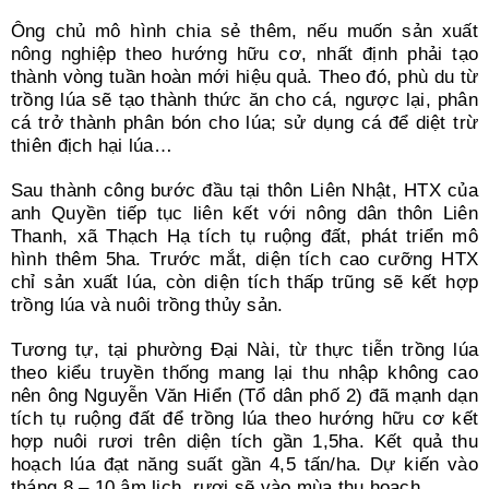
Ông chủ mô hình chia sẻ thêm, nếu muốn sản xuất
nông nghiệp theo hướng hữu cơ, nhất định phải tạo
thành vòng tuần hoàn mới hiệu quả. Theo đó, phù du từ
trồng lúa sẽ tạo thành thức ăn cho cá, ngược lại, phân
cá trở thành phân bón cho lúa; sử dụng cá để diệt trừ
thiên địch hại lúa…
Sau thành công bước đầu tại thôn Liên Nhật, HTX của
anh Quyền tiếp tục liên kết với nông dân thôn Liên
Thanh, xã Thạch Hạ tích tụ ruộng đất, phát triển mô
hình thêm 5ha. Trước mắt, diện tích cao cưỡng HTX
chỉ sản xuất lúa, còn diện tích thấp trũng sẽ kết hợp
trồng lúa và nuôi trồng thủy sản.
Tương tự, tại phường Đại Nài, từ thực tiễn trồng lúa
theo kiểu truyền thống mang lại thu nhập không cao
nên ông Nguyễn Văn Hiển (Tổ dân phố 2) đã mạnh dạn
tích tụ ruộng đất để trồng lúa theo hướng hữu cơ kết
hợp nuôi rươi trên diện tích gần 1,5ha. Kết quả thu
hoạch lúa đạt năng suất gần 4,5 tấn/ha. Dự kiến vào
tháng 8 – 10 âm lịch, rươi sẽ vào mùa thu hoạch.