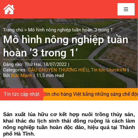
Skip
to
Toggle
content
Naviga
Home
Trang chủ
>
Mô hình nông nghiệp tuần hoàn ‘3 trong 1’
Mô hình nông nghiệp tuần
Câu chuyện thương hiệu
hoàn ‘3 trong 1’
Đăng vào: Thứ Hai, 18/07/2022
|
Kết nối cung cầu
Categories:
CÂU CHUYỆN THƯƠNG HIỆU
,
Tin tức CheckVN
|
Bởi
Đức Mạnh
|
11,5 min read
Chia sẻ kinh nghiệm
gieo niềm tin cho hàng Việt bằng những sáng chế độc quyền
Tin tức cập nhật
Tài liệu
Sản xuất lúa hữu cơ kết hợp nuôi trồng thủy sản,
khai thác du lịch sinh thái đồng ruộng là cách làm
Tin và sự kiện CheckVN
nông nghiệp tuần hoàn độc đáo, hiệu quả tại Thành
phố Hà Tĩnh.