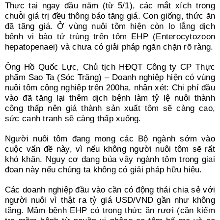
Thực tại ngay đầu năm (từ 5/1), các mắt xích trong
chuỗi giá trị đều thông báo tăng giá. Con giống, thức ăn
đã tăng giá. Ở vùng nuôi tôm hiện còn lo lắng dịch
bệnh vi bào tử trùng trên tôm EHP (Enterocytozoon
hepatopenaei) và chưa có giải pháp ngăn chặn rõ ràng.
Ông Hồ Quốc Lực, Chủ tịch HĐQT Công ty CP Thực
phẩm Sao Ta (Sóc Trăng) – Doanh nghiệp hiện có vùng
nuôi tôm công nghiệp trên 200ha, nhận xét: Chi phí đầu
vào đã tăng lại thêm dịch bệnh làm tỷ lệ nuôi thành
công thấp nên giá thành sản xuất tôm sẽ càng cao,
sức cạnh tranh sẽ càng thấp xuống.
Người nuôi tôm đang mong các Bộ ngành sớm vào
cuộc vấn đề này, vì nếu không người nuôi tôm sẽ rất
khó khăn. Nguy cơ đang bủa vây ngành tôm trong giai
đoạn này nếu chúng ta không có giải pháp hữu hiệu.
Các doanh nghiệp đầu vào cần có động thái chia sẻ với
người nuôi vì thật ra tỷ giá USD/VND gần như không
tăng. Mầm bệnh EHP có trong thức ăn rươi (cần kiểm