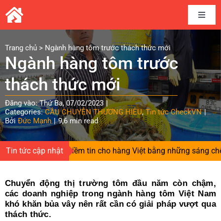
Skip
to
Toggle
content
Naviga
Home
Trang chủ
>
Ngành hàng tôm trước thách thức mới
Ngành hàng tôm trước
Câu chuyện thương hiệu
thách thức mới
Đăng vào: Thứ Ba, 07/02/2023
|
Kết nối cung cầu
Categories:
CÂU CHUYỆN THƯƠNG HIỆU
,
Tin tức CheckVN
|
Bởi
Đức Mạnh
|
9,6 min read
Chia sẻ kinh nghiệm
Người gieo niềm tin cho hàng Việt bằng những sáng chế độc q
Tin tức cập nhật
Tài liệu
Chuyển động thị trường tôm đầu năm còn chậm,
các doanh nghiệp trong ngành hàng tôm Việt Nam
Tin và sự kiện CheckVN
khó khăn bủa vây nên rất cần có giải pháp vượt qua
thách thức.