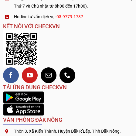
Thứ 7 và Chủ nhật từ 8h00 đến 17h00).
Hotline tư vấn dịch vụ:
03.9779.1737
KẾT NỐI VỚI CHECKVN
TẢI ỨNG DỤNG CHECKVN
VĂN PHÒNG ĐẮK NÔNG
Thôn 3, Xã Kiến Thành, Huyện Đắk R’Lấp, Tỉnh Đắk Nông.
.