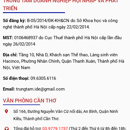
TRUNG TÂM DOANH NGHIỆP HỘI NHẬP VÀ PHÁT
TRIỂN
Số đăng ký:
B-05/2014/ĐK-KH&CN do Sở Khoa học và công
nghệ thành phố Hà Nội cấp ngày 22/02/2014.
MST:
0106468937 do Cục Thuế thành phố Hà Nội cấp lần đầu
ngày 26/02/2014
Địa chỉ:
Tầng 10, Nhà D, Khách sạn Thể thao, Làng sinh viên
Hacinco, Phường Nhân Chính, Quận Thanh Xuân, Thành phố Hà
Nội, Việt Nam
Số điện thoại:
09.6305.6116
Email:
trungtam.ide@gmail.com
VĂN PHÒNG CẦN THƠ
Số 166, Đường Nguyễn Văn Cừ nối dài, An Bình, Quận Ninh
Kiều, Thành phố Cần Thơ.
Tổng đài hỗ trợ:
03.9779.1737
(Thứ 2 đến Thứ 6 từ 8h đến 18h;