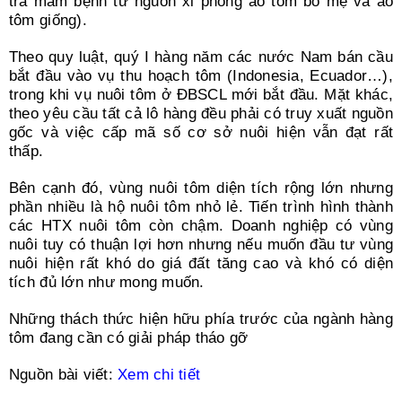
tra mầm bệnh từ nguồn xi phông ao tôm bố mẹ và ao
tôm giống).
Theo quy luật, quý I hàng năm các nước Nam bán cầu
bắt đầu vào vụ thu hoạch tôm (Indonesia, Ecuador…),
trong khi vụ nuôi tôm ở ĐBSCL mới bắt đầu. Mặt khác,
theo yêu cầu tất cả lô hàng đều phải có truy xuất nguồn
gốc và việc cấp mã số cơ sở nuôi hiện vẫn đạt rất
thấp.
Bên cạnh đó, vùng nuôi tôm diện tích rộng lớn nhưng
phần nhiều là hộ nuôi tôm nhỏ lẻ. Tiến trình hình thành
các HTX nuôi tôm còn chậm. Doanh nghiệp có vùng
nuôi tuy có thuận lợi hơn nhưng nếu muốn đầu tư vùng
nuôi hiện rất khó do giá đất tăng cao và khó có diện
tích đủ lớn như mong muốn.
Những thách thức hiện hữu phía trước của ngành hàng
tôm đang cần có giải pháp tháo gỡ
Nguồn bài viết:
Xem chi tiết