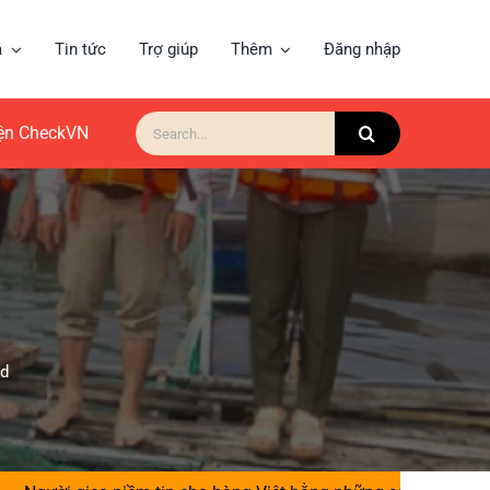
á
Tin tức
Trợ giúp
Thêm
Đăng nhập
Search
for:
iện CheckVN
ad