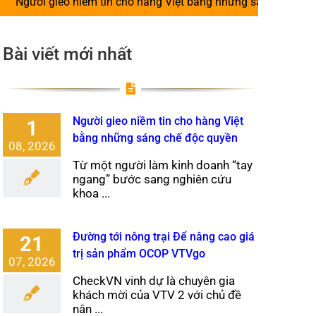
ềm tin cho hàng Việt bằng những sáng chế độc quyền
|
Đư
Bài viết mới nhất
Người gieo niềm tin cho hàng Việt
1
bằng những sáng chế độc quyền
08, 2026
Từ một người làm kinh doanh “tay
ngang” bước sang nghiên cứu
khoa ...
Đường tới nông trại Để nâng cao giá
21
trị sản phẩm OCOP VTVgo
07, 2026
CheckVN vinh dự là chuyên gia
khách mời của VTV 2 với chủ đề
nân ...