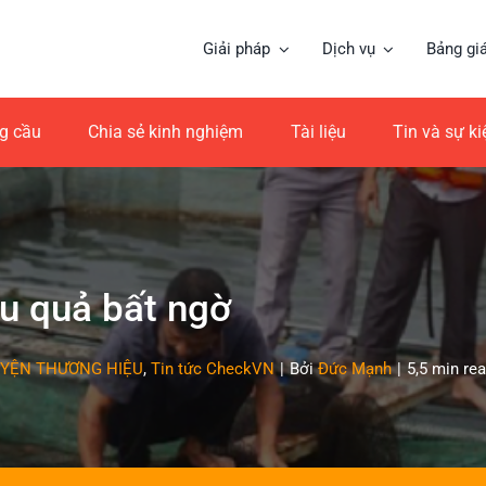
Giải pháp
Dịch vụ
Bảng gi
ng cầu
Chia sẻ kinh nghiệm
Tài liệu
Tin và sự k
ệu quả bất ngờ
YỆN THƯƠNG HIỆU
,
Tin tức CheckVN
|
Bởi
Đức Mạnh
|
5,5 min re