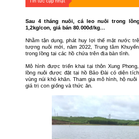
Tin tức cập nhật
Sau 4 tháng nuôi, cá leo nuôi trong lồ
1,2kg/con, giá bán 80.000đ/kg…
Nhằm tận dụng, phát huy lợi thế mặt nước tr
tượng nuôi mới, năm 2022, Trung tâm Khuyến n
trong lồng tại các hồ chứa trên địa bàn tỉnh.
Mô hình được triển khai tại thôn Xung Phong
lồng nuôi được đặt tại hồ Bảo Đài có diện tíc
vùng núi khó khăn. Tham gia mô hình, hộ nuô
giá trị con giống và thức ăn.