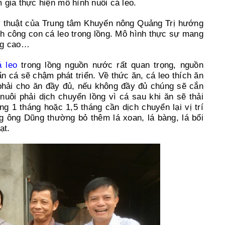
 gia thực hiện mô hình nuôi cá leo.
 thuật của Trung tâm Khuyến nông Quảng Trị hướng
nh công con cá leo trong lồng. Mô hình thực sự mang
ống cao…
á leo
trong lồng nguồn nước rất quan trọng, nguồn
n cá sẽ chậm phát triển. Về thức ăn, cá leo thích ăn
 phải cho ăn đầy đủ, nếu không đầy đủ chúng sẽ cắn
nuôi phải dịch chuyển lồng vì cá sau khi ăn sẽ thải
ng 1 tháng hoặc 1,5 tháng cần dịch chuyển lại vị trí
g ông Dũng thường bỏ thêm lá xoan, lá bàng, lá bổi
ạt.