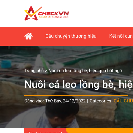
Skip
to
content
Câu chuyện thương hiệu
Kết nối cu
Trang chủ
>
Nuôi cá leo lồng bè, hiệu quả bất ngờ
Nuôi cá leo lồng bè, hi
Đăng vào: Thứ Bảy, 24/12/2022
|
Categories:
CÂU CHU