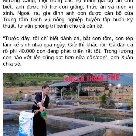
Mường Cang, một trong các hộ tham gia dự án cho
biết, anh được hỗ trợ con giống, thức ăn và men vi
sinh. Ngoài ra, gia đình anh còn được cán bộ của
Trung tâm Dịch vụ nông nghiệp huyện tập huấn kỹ
thuật, tư vấn phòng trị bệnh cho cá cặn kẽ.
“Trước đây, tôi chỉ biết đánh cá, bắt con tôm, con tép
làm kế sinh nhai qua ngày. Giờ thì khác rồi. Cả đàn cá
rô phi 40.000 con đang phát triển rất tốt. Trọng lượng
con nào vớt lên cũng đạt hơn nửa cân/con”, anh Xuân
chia sẻ.