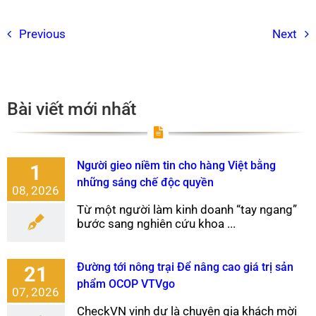
Previous
Next
Bài viết mới nhất
Người gieo niềm tin cho hàng Việt bằng
1
những sáng chế độc quyền
08, 2026
Từ một người làm kinh doanh “tay ngang”
bước sang nghiên cứu khoa ...
Đường tới nông trại Để nâng cao giá trị sản
21
phẩm OCOP VTVgo
07, 2026
CheckVN vinh dự là chuyên gia khách mời