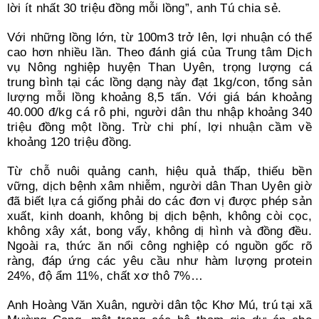
lời ít nhất 30 triệu đồng mỗi lồng”, anh Tú chia sẻ.
Với những lồng lớn, từ 100m3 trở lên, lợi nhuận có thể
cao hơn nhiều lần. Theo đánh giá của Trung tâm Dịch
vụ Nông nghiệp huyện Than Uyên, trọng lượng cá
trung bình tại các lồng dạng này đạt 1kg/con, tổng sản
lượng mỗi lồng khoảng 8,5 tấn. Với giá bán khoảng
40.000 đ/kg cá rô phi, người dân thu nhập khoảng 340
triệu đồng một lồng. Trừ chi phí, lợi nhuận cầm về
khoảng 120 triệu đồng.
Từ chỗ nuôi quảng canh, hiệu quả thấp, thiếu bền
vững, dịch bệnh xâm nhiễm, người dân Than Uyên giờ
đã biết lựa cá giống phải do các đơn vị được phép sản
xuất, kinh doanh, không bị dịch bệnh, không còi cọc,
không xây xát, bong vẩy, không dị hình và đồng đều.
Ngoài ra, thức ăn nổi công nghiệp có nguồn gốc rõ
ràng, đáp ứng các yêu cầu như hàm lượng protein
24%, độ ẩm 11%, chất xơ thô 7%…
Anh Hoàng Văn Xuân, người dân tộc Khơ Mú, trú tại xã