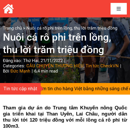
Skip
to
Toggle
content
Naviga
Home
Trang chủ
>
Nuôi cá rô phi trên lồng, thu lời trăm triệu đồng
Nuôi cá rô phi trên lồng,
Câu chuyện thương hiệu
thu lời trăm triệu đồng
Đăng vào: Thứ Hai, 21/11/2022
|
Kết nối cung cầu
Categories:
CÂU CHUYỆN THƯƠNG HIỆU
,
Tin tức CheckVN
|
Bởi
Đức Mạnh
|
6,4 min read
Chia sẻ kinh nghiệm
gười gieo niềm tin cho hàng Việt bằng những sáng chế độc qu
Tin tức cập nhật
Tài liệu
Tham gia dự án do Trung tâm Khuyến nông Quốc
gia triển khai tại Than Uyên, Lai Châu, người dân
Tin và sự kiện CheckVN
thu lời tới 120 triệu đồng với mỗi lồng cá rô phi từ
100m3.