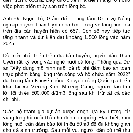
diện tích 6.050ha. Đây được xem là tiềm năng lớn cho
việc phát triển thủy sản trên lồng bè.
Anh Đỗ Ngọc Tú, Giám đốc Trung tâm Dịch vụ Nông
nghiệp huyện Than Uyên cho biết, tổng số lồng nuôi cá
trên địa bàn huyện hiện có 657. Con số này tiếp tục
tăng nhanh và dự kiến đạt khoảng 1.500 lồng vào năm
2025.
Dù mới phát triển trên địa bàn huyện, người dân Than
Uyên rất kỳ vọng vào nghề nuôi cá lồng. Thông qua Dự
án “Xây dựng mô hình nuôi cá rô phi đảm bảo an toàn
thực phẩm bằng lồng trên sông và hồ chứa năm 2022”
do Trung tâm Khuyến nông Khuyến nông Quốc gia triển
khai tại xã Mường Kim, Mường Cang, người dân thu
lời tối thiểu 500.000 đ/1m3 lồng sau khi trừ tất cả các
chi phí.
“Các hộ tham gia dự án được chọn lựa kỹ lưỡng, từ
vùng lòng hồ nuôi thả cho đến con giống. Đặc biệt, mỗi
lồng nuôi cần đảm bảo tối thiểu 50m3 để đủ không gian
cho cá sinh trưởng. Sau mỗi vụ, người dân có thể thu