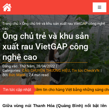
Skip
to
Toggle
content
Naviga
Home
Trang chủ
>
Ông chủ trẻ và khu sản xuất rau VietGAP công nghệ
cao
Ông chủ trẻ và khu sản
Câu chuyện thương hiệu
xuất rau VietGAP công
Kết nối cung cầu
nghệ cao
Đăng vào: Thứ Năm, 28/04/2022
|
Chia sẻ kinh nghiệm
Categories:
CÂU CHUYỆN THƯƠNG HIỆU
,
Tin tức CheckVN
|
Bởi
Đức Mạnh
|
7,4 min read
Tài liệu
ười gieo niềm tin cho hàng Việt bằng những sáng chế độc quy
Tin tức cập nhật
Tin và sự kiện CheckVN
Giữa vùng núi Thanh Hóa (Quảng Bình) nổi bật lên