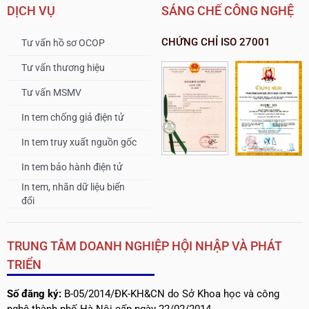
DỊCH VỤ
SÁNG CHẾ CÔNG NGHỆ
CHỨNG CHỈ ISO 27001
Tư vấn hồ sơ OCOP
Tư vấn thương hiệu
Tư vấn MSMV
In tem chống giả điện tử
In tem truy xuất nguồn gốc
In tem bảo hành điện tử
In tem, nhãn dữ liệu biến
đổi
TRUNG TÂM DOANH NGHIỆP HỘI NHẬP VÀ PHÁT
TRIỂN
Số đăng ký:
B-05/2014/ĐK-KH&CN do Sở Khoa học và công
nghệ thành phố Hà Nội cấp ngày 22/02/2014.