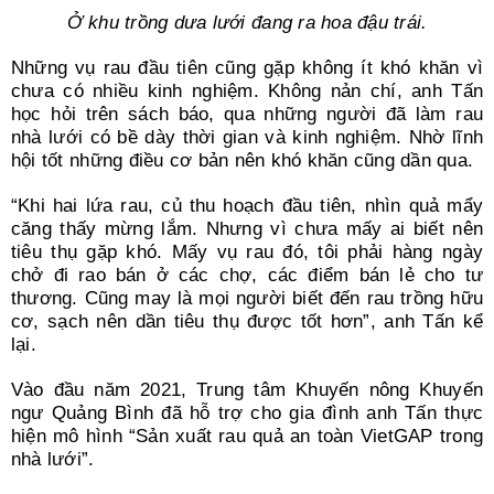
Ở khu trồng dưa lưới đang ra hoa đậu trái.
Những vụ rau đầu tiên cũng gặp không ít khó khăn vì
chưa có nhiều kinh nghiệm. Không nản chí, anh Tấn
học hỏi trên sách báo, qua những người đã làm rau
nhà lưới có bề dày thời gian và kinh nghiệm. Nhờ lĩnh
hội tốt những điều cơ bản nên khó khăn cũng dần qua.
“Khi hai lứa rau, củ thu hoạch đầu tiên, nhìn quả mẩy
căng thấy mừng lắm. Nhưng vì chưa mấy ai biết nên
tiêu thụ gặp khó. Mấy vụ rau đó, tôi phải hàng ngày
chở đi rao bán ở các chợ, các điểm bán lẻ cho tư
thương. Cũng may là mọi người biết đến rau trồng hữu
cơ, sạch nên dần tiêu thụ được tốt hơn”, anh Tấn kể
lại.
Vào đầu năm 2021, Trung tâm Khuyến nông Khuyến
ngư Quảng Bình đã hỗ trợ cho gia đình anh Tấn thực
hiện mô hình “Sản xuất rau quả an toàn VietGAP trong
nhà lưới”.