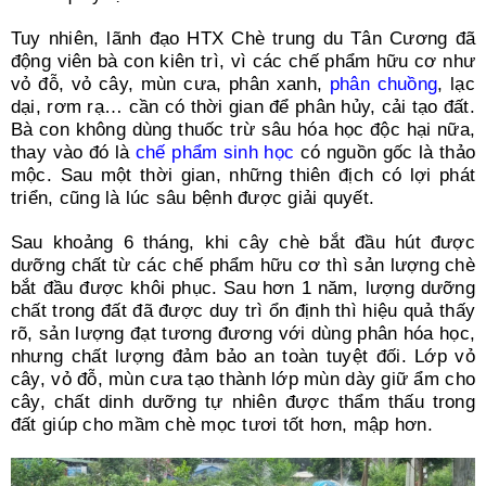
Tuy nhiên, lãnh đạo HTX Chè trung du Tân Cương đã
động viên bà con kiên trì, vì các chế phẩm hữu cơ như
vỏ đỗ, vỏ cây, mùn cưa, phân xanh,
phân chuồng
, lạc
dại, rơm rạ… cần có thời gian để phân hủy, cải tạo đất.
Bà con không dùng thuốc trừ sâu hóa học độc hại nữa,
thay vào đó là
chế phẩm sinh học
có nguồn gốc là thảo
mộc. Sau một thời gian, những thiên địch có lợi phát
triển, cũng là lúc sâu bệnh được giải quyết.
Sau khoảng 6 tháng, khi cây chè bắt đầu hút được
dưỡng chất từ các chế phẩm hữu cơ thì sản lượng chè
bắt đầu được khôi phục. Sau hơn 1 năm, lượng dưỡng
chất trong đất đã được duy trì ổn định thì hiệu quả thấy
rõ, sản lượng đạt tương đương với dùng phân hóa học,
nhưng chất lượng đảm bảo an toàn tuyệt đối. Lớp vỏ
cây, vỏ đỗ, mùn cưa tạo thành lớp mùn dày giữ ẩm cho
cây, chất dinh dưỡng tự nhiên được thẩm thấu trong
đất giúp cho mầm chè mọc tươi tốt hơn, mập hơn.