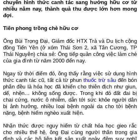
Search
chuyển hình thức canh tác sang hướng hữu cơ từ
for:
nhiều năm nay, thành quả thu được lớn hơn mong
đợi.
Tiên phong trồng chè hữu cơ
Ông Bùi Trọng Đại, Giám đốc HTX Trà và Du lịch cộng
đồng Tiến Yên (ở xóm Thái Sơn 2, xã Tân Cương, TP
Thái Nguyên) chia sẻ: Ông tiếp quản công việc làm chè
của gia đình từ năm 2000 đến nay.
Ngay từ thời điểm đó, ông thấy rằng việc sử dụng hình
thức canh tác cũ, tất cả từ phun
thuốc trừ sâu
đến bón
phân đều là hóa học đã khiến cho thiên địch như giun,
dế, nhện… không sống được. Trong khi đó đất đai bị
chai cứng, nước ô nhiễm, dẫn tới sức khỏe người dân
bị ảnh hưởng, nhiều loại bệnh ngoài da cho tới bệnh
nặng, bệnh hiểm nghèo xuất hiện.
Nhận thức được nguy hiểm từ chất hóa học gieo rắc
cho nhiều thế hệ, ông Đại cùng người thân trong gia
đình và các hộ liên kết sản xuất ngày đêm suy nghĩ