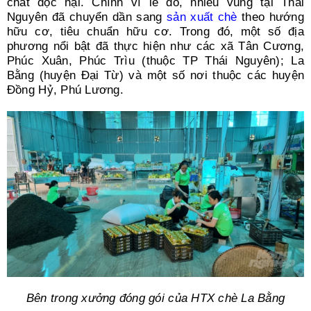
chất độc hại. Chính vì lẽ đó, nhiều vùng tại Thái
Nguyên đã chuyển dần sang
sản xuất chè
theo hướng
hữu cơ, tiêu chuẩn hữu cơ. Trong đó, một số địa
phương nổi bật đã thực hiện như các xã Tân Cương,
Phúc Xuân, Phúc Trìu (thuộc TP Thái Nguyên); La
Bằng (huyện Đại Từ) và một số nơi thuộc các huyện
Đồng Hỷ, Phú Lương.
Bên trong xưởng đóng gói của HTX chè La Bằng