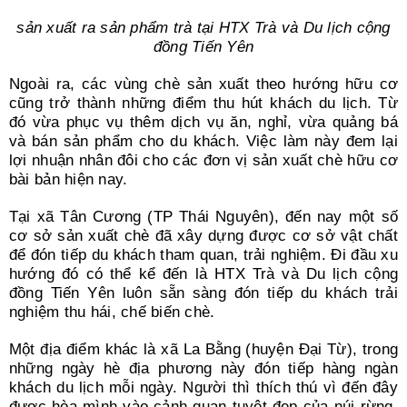
sản xuất ra sản phẩm trà tại HTX Trà và Du lịch cộng
đồng Tiến Yên
Ngoài ra, các vùng chè sản xuất theo hướng hữu cơ
cũng trở thành những điểm thu hút khách du lịch. Từ
đó vừa phục vụ thêm dịch vụ ăn, nghỉ, vừa quảng bá
và bán sản phẩm cho du khách. Việc làm này đem lại
lợi nhuận nhân đôi cho các đơn vị sản xuất chè hữu cơ
bài bản hiện nay.
Tại xã Tân Cương (TP Thái Nguyên), đến nay một số
cơ sở sản xuất chè đã xây dựng được cơ sở vật chất
để đón tiếp du khách tham quan, trải nghiệm. Đi đầu xu
hướng đó có thể kể đến là HTX Trà và Du lịch cộng
đồng Tiến Yên luôn sẵn sàng đón tiếp du khách trải
nghiệm thu hái, chế biến chè.
Một địa điểm khác là xã La Bằng (huyện Đại Từ), trong
những ngày hè địa phương này đón tiếp hàng ngàn
khách du lịch mỗi ngày. Người thì thích thú vì đến đây
được hòa mình vào cảnh quan tuyệt đẹp của núi rừng,