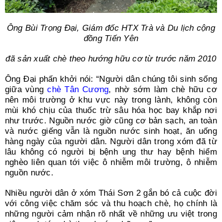
Ông Bùi Trọng Đại, Giám đốc HTX Trà và Du lịch cộng
đồng Tiến Yên
đã sản xuất chè theo hướng hữu cơ từ trước năm 2010
Ông Đại phấn khởi nói: “Người dân chúng tôi sinh sống
giữa vùng
chè Tân Cương
, nhờ sớm làm chè hữu cơ
nên môi trường ở khu vực này trong lành, không còn
mùi khó chịu của thuốc trừ sâu hóa học bay khắp nơi
như trước. Nguồn nước giờ cũng cơ bản sạch, an toàn
và nước giếng vẫn là nguồn nước sinh hoạt, ăn uống
hàng ngày của người dân. Người dân trong xóm đã từ
lâu không có người bị bệnh ung thư hay bệnh hiểm
nghèo liên quan tới việc ô nhiễm môi trường, ô nhiễm
nguồn nước.
Nhiều người dân ở xóm Thái Sơn 2 gắn bó cả cuộc đời
với công việc chăm sóc và thu hoạch chè, họ chính là
những người cảm nhận rõ nhất về những ưu việt trong