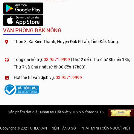
VĂN PHÒNG ĐẮK NÔNG
Thôn 3, Xã Kiến Thành, Huyện Đắk R’Lấp, Tỉnh Đắk Nông.
.
————————————
Tổng đài hỗ trợ:
03.9571.9999
(Thứ 2 đến Thứ 6 từ 8h đến 18h;
Thứ 7 và Chủ nhật từ 8h00 đến 17h00).
Hotline tư vấn dịch vụ:
03.9571.9999
Sản phẩm đạt giải: Nhân tài Đất Việt 2016 & Vifotec 2015
Copyright © 2021 CHECKVN – NỀN TẢNG SỐ – PHÁT MINH CỦA NGƯỜI VIỆT