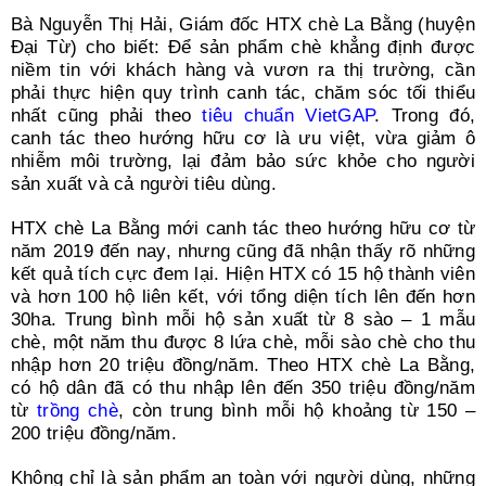
Bà Nguyễn Thị Hải, Giám đốc HTX chè La Bằng (huyện
Đại Từ) cho biết: Để sản phẩm chè khẳng định được
niềm tin với khách hàng và vươn ra thị trường, cần
phải thực hiện quy trình canh tác, chăm sóc tối thiểu
nhất cũng phải theo
tiêu chuẩn VietGAP
. Trong đó,
canh tác theo hướng hữu cơ là ưu việt, vừa giảm ô
nhiễm môi trường, lại đảm bảo sức khỏe cho người
sản xuất và cả người tiêu dùng.
HTX chè La Bằng mới canh tác theo hướng hữu cơ từ
năm 2019 đến nay, nhưng cũng đã nhận thấy rõ những
kết quả tích cực đem lại. Hiện HTX có 15 hộ thành viên
và hơn 100 hộ liên kết, với tổng diện tích lên đến hơn
30ha. Trung bình mỗi hộ sản xuất từ 8 sào – 1 mẫu
chè, một năm thu được 8 lứa chè, mỗi sào chè cho thu
nhập hơn 20 triệu đồng/năm. Theo HTX chè La Bằng,
có hộ dân đã có thu nhập lên đến 350 triệu đồng/năm
từ
trồng chè
, còn trung bình mỗi hộ khoảng từ 150 –
200 triệu đồng/năm.
Không chỉ là sản phẩm an toàn với người dùng, những