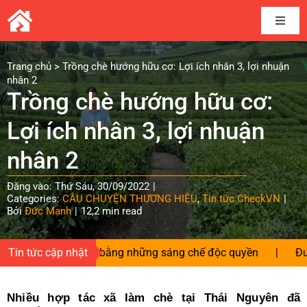
Skip
to
Toggle
content
Naviga
Home
Trang chủ
>
Trồng chè hướng hữu cơ: Lợi ích nhân 3, lợi nhuận
nhân 2
Trồng chè hướng hữu cơ:
Câu chuyện thương hiệu
Lợi ích nhân 3, lợi nhuận
Kết nối cung cầu
nhân 2
Đăng vào: Thứ Sáu, 30/09/2022
|
Chia sẻ kinh nghiệm
Categories:
CÂU CHUYỆN THƯƠNG HIỆU
,
Tin tức CheckVN
|
Bởi
Đức Mạnh
|
12,2 min read
Tài liệu
 hàng Việt bằng những sáng chế độc quyền
Tin tức cập nhật
|
Đường tới nô
Tin và sự kiện CheckVN
Nhiều hợp tác xã làm chè tại Thái Nguyên đã