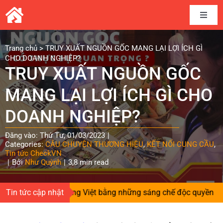
Skip
to
Toggle
content
Naviga
Home
Trang chủ
>
TRUY XUẤT NGUỒN GỐC MANG LẠI LỢI ÍCH GÌ
CHO DOANH NGHIỆP?
TRUY XUẤT NGUỒN GỐC
Câu chuyện thương hiệu
MANG LẠI LỢI ÍCH GÌ CHO
Kết nối cung cầu
DOANH NGHIỆP?
Đăng vào: Thứ Tư, 01/03/2023
|
Chia sẻ kinh nghiệm
Categories:
CÂU CHUYỆN THƯƠNG HIỆU
,
KẾT NỐI CUNG CẦU
,
Tin tức CheckVN
|
Bởi
Như Quỳnh
|
3,8 min read
Tài liệu
niềm tin cho hàng Việt bằng những sáng chế độc quyền
Tin tức cập nhật
|
Đ
Tin và sự kiện CheckVN