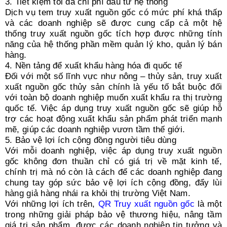
3. Tiết kiệm tối đa chi phí đầu tư hệ thống
Dịch vụ tem truy xuất nguồn gốc có mức phí khá thấp
và các doanh nghiệp sẽ được cung cấp cả một hệ
thống truy xuất nguồn gốc tích hợp được những tính
năng của hệ thống phần mềm quản lý kho, quản lý bán
hàng.
4. Nền tảng để xuất khẩu hàng hóa đi quốc tế
Đối với một số lĩnh vực như nông – thủy sản, truy xuất
xuất nguồn gốc thủy sản chính là yếu tố bắt buộc đối
với toàn bộ doanh nghiệp muốn xuất khẩu ra thị trường
quốc tế. Việc áp dụng truy xuất nguồn gốc sẽ giúp hỗ
trợ các hoạt động xuất khẩu sản phẩm phát triển mạnh
mẽ, giúp các doanh nghiệp vươn tầm thế giới.
5. Bảo vệ lợi ích cộng đồng người tiêu dùng
Với mỗi doanh nghiệp, việc áp dụng truy xuất nguồn
gốc không đơn thuần chỉ có giá trị về mặt kinh tế,
chính trị mà nó còn là cách để các doanh nghiệp đang
chung tay góp sức bảo vệ lợi ích cộng đồng, đẩy lùi
hàng giả hàng nhái ra khỏi thị trường Việt Nam.
Với những lợi ích trên,
QR Truy xuất nguồn gốc
là một
trong những giải pháp bảo vệ thương hiệu, nâng tầm
giá trị sản phẩm, được các doanh nghiệp tin tưởng và