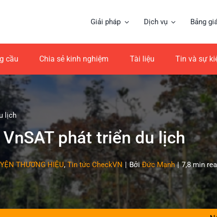
Giải pháp
Dịch vụ
Bảng gi
ng cầu
Chia sẻ kinh nghiệm
Tài liệu
Tin và sự k
 lịch
VnSAT phát triển du lịch
YỆN THƯƠNG HIỆU
,
Tin tức CheckVN
|
Bởi
Đức Mạnh
|
7,8 min re