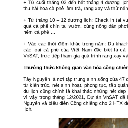
+ Từ cuối tháng 02 đến hết tháng 4 dương lịch
thu hái hoa cà phê làm trà, rang xay và thử n
+ Từ tháng 10 – 12 dương lịch: Check in tại v
quả cà phê chín tại vườn, cùng nông dân phơi
nếm cà phê …
+ Vào các thời điểm khác trong năm: Du khách
các loại cà phê của Việt Nam đặc biệt là cà 
VnSAT, trực tiếp tham gia quá trình rang xay v
Thưởng thức không gian văn hóa cồng chiên
Tây Nguyên là nơi tập trung sinh sống của 47 d
từ kiến trúc, nét sinh hoạt, phong tục, tập quá
du lịch cũng chính là khai thác những nét đẹ
vì vậy trong tháng 12/2021, Dự án VnSAT đã 
Nguyên và biểu diễn Cồng chiêng cho 2 HTX để
lịch.