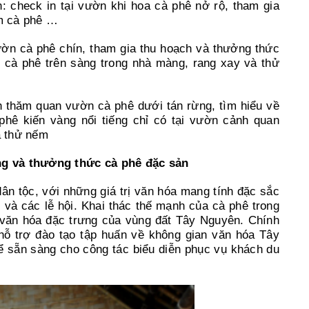
: check in tại vườn khi hoa cà phê nở rộ, tham gia
ếm cà phê …
ườn cà phê chín, tham gia thu hoạch và thưởng thức
 cà phê trên sàng trong nhà màng, rang xay và thử
 thăm quan vườn cà phê dưới tán rừng, tìm hiểu về
phê kiến vàng nổi tiếng chỉ có tại vườn cảnh quan
à thử nếm
g và thưởng thức cà phê đặc sản
ân tộc, với những giá trị văn hóa mang tính đặc sắc
n và các lễ hội. Khai thác thế mạnh của cà phê trong
p văn hóa đặc trưng của vùng đất Tây Nguyên. Chính
hỗ trợ đào tạo tập huấn về không gian văn hóa Tây
 sẵn sàng cho công tác biểu diễn phục vụ khách du