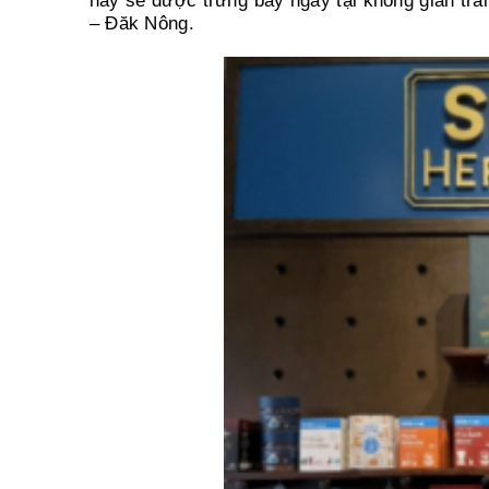
này sẽ được trưng bày ngay tại không gian tr
– Đăk Nông.