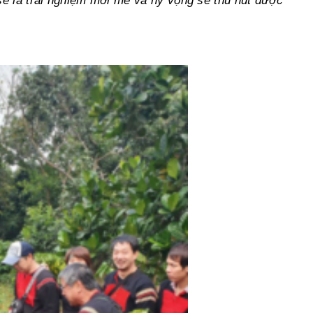
 sẽ là trải nghiệm mới mẻ và hy vọng sẽ thu hút được