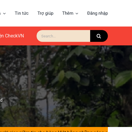
á
Tin tức
Trợ giúp
Thêm
Đăng nhập
Search
for:
iện CheckVN
ad