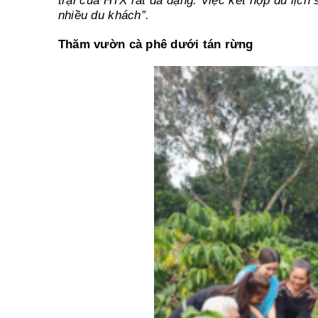
trại của HTX rất đa dạng. Việc kết hợp du lịch
nhiều du khách”.
Thăm vườn cà phê dưới tán rừng