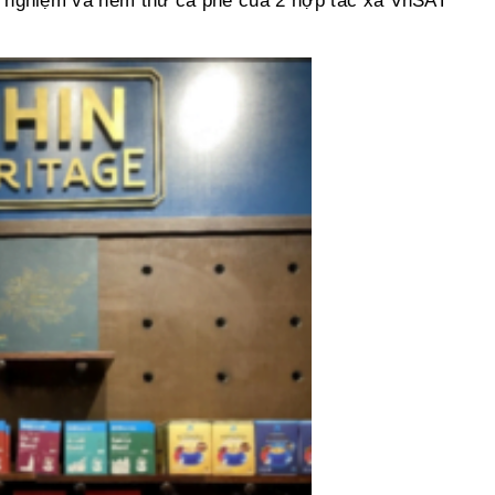
ải nghiệm và nếm thử cà phê của 2 hợp tác xã VnSAT