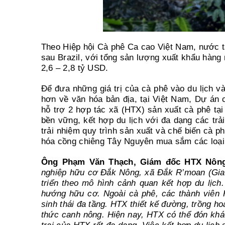
Theo Hiệp hội Cà phê Ca cao Việt Nam, nước ta
sau Brazil, với tổng sản lượng xuất khẩu hàng 
2,6 – 2,8 tỷ USD.
Để đưa những giá trị của cà phê vào du lịch 
hơn về văn hóa bản địa, tại Việt Nam, Dự án 
hỗ trợ 2 hợp tác xã (HTX) sản xuất cà phê tạ
bền vững, kết hợp du lịch với đa dạng các tr
trải nhiệm quy trình sản xuất và chế biến cà 
hóa cồng chiêng Tây Nguyên mua sắm các loạ
Ông Phạm Văn Thạch, Giám đốc HTX Nông
nghiệp hữu cơ Đắk Nông, xã Đắk R’moan (Gia 
triển theo mô hình cảnh quan kết hợp du lịch
hướng hữu cơ. Ngoài cà phê, các thành viên H
sinh thái đa tầng. HTX thiết kế đường, trồng ho
thức canh nông. Hiện nay, HTX có thể đón khá