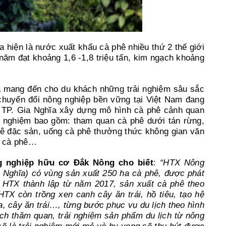
 hiện là nước xuất khẩu cà phê nhiều thứ 2 thế giới
năm đạt khoảng 1,6 -1,8 triệu tấn, kim ngạch khoảng
và mang đến cho du khách những trải nghiệm sâu sắc
chuyển đổi nông nghiệp bền vững tại Việt Nam đang
i TP. Gia Nghĩa xây dựng mô hình cà phê cảnh quan
ải nghiệm bao gồm: tham quan cà phê dưới tán rừng,
phê đặc sản, uống cà phê thưởng thức không gian văn
i cà phê…
 nghiệp hữu cơ Đắk Nông cho biết
:
“HTX Nông
Nghĩa) có vùng sản xuất 250 ha cà phê, được phát
. HTX thành lập từ năm 2017, sản xuất cà phê theo
TX còn trồng xen canh cây ăn trái, hồ tiêu, tạo hệ
a, cây ăn trái…, từng bước phục vụ du lịch theo hình
ch thăm quan, trải nghiệm sản phẩm du lịch từ nông