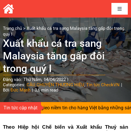
Skip
to
Toggle
content
Naviga
Home
Trang chủ
>
Xuất khẩu cá tra sang Malaysia tăng gấp đôi trong
quý I
Xuất khẩu cá tra sang
Câu chuyện thương hiệu
Malaysia tăng gấp đôi
Kết nối cung cầu
trong quý I
Đăng vào: Thứ Năm, 14/04/2022
|
Chia sẻ kinh nghiệm
Categories:
CÂU CHUYỆN THƯƠNG HIỆU
,
Tin tức CheckVN
|
Bởi
Đức Mạnh
|
3,6 min read
Tài liệu
Tin tức cập nhật
Người gieo niềm tin cho hàng Việt bằng những sáng ch
Tin và sự kiện CheckVN
Theo Hiệp hội Chế biến và Xuất khẩu Thuỷ sản