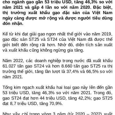
Search
cho ngành gạo gần 53 triệu USD, tăng 46,3% so với
for:
năm 2021 và gấp 4 lần so với năm 2020. Đặc biệt,
thị trường xuất khẩu gạo đặc sản của Việt Nam
ngày càng được mở rộng và được người tiêu dùng
đón nhận.
Kể từ khi đạt giải gạo ngon nhất thế giới vào năm 2019,
gạo đặc sản ST25 và ST24 của Việt Nam đã được thế
giới biết đến rộng rãi hơn. Nhờ đó, diện tích sản xuất
và xuất khẩu cũng không ngừng gia tăng.
Năm 2022, các doanh nghiệp trong nước đã xuất khẩu
61.027 tấn gạo ST24 và hơn 8.660 tấn gạo ST25 ra thị
trường thế giới, tăng lần lượt là 37,4% và 66,5% so với
năm 2021.
Tổng kim ngạch xuất khẩu hai loại gạo này lên đến gần
53 triệu USD, tăng 46,3% so với năm 2021. Trong đó,
gạo ST24 đạt hơn 44 triệu USD, tăng 42,2%; gạo ST25
đạt 8,7 triệu USD, tăng 70,9%.
Như vậy chỉ trong vòng 3 năm (từ 2020 – 2022) xuất