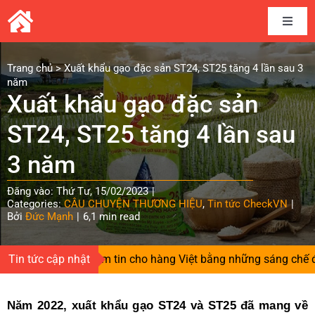
Skip
to
Toggle
content
Naviga
Home
Trang chủ
>
Xuất khẩu gạo đặc sản ST24, ST25 tăng 4 lần sau 3
năm
Xuất khẩu gạo đặc sản
Câu chuyện thương hiệu
ST24, ST25 tăng 4 lần sau
Kết nối cung cầu
3 năm
Đăng vào: Thứ Tư, 15/02/2023
|
Chia sẻ kinh nghiệm
Categories:
CÂU CHUYỆN THƯƠNG HIỆU
,
Tin tức CheckVN
|
Bởi
Đức Mạnh
|
6,1 min read
Tài liệu
Người gieo niềm tin cho hàng Việt bằng những sáng chế độc qu
Tin tức cập nhật
Tin và sự kiện CheckVN
Năm 2022, xuất khẩu gạo ST24 và ST25 đã mang về