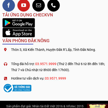
TẢI ỨNG DỤNG CHECKVN
VĂN PHÒNG ĐẮK NÔNG
Thôn 3, Xã Kiến Thành, Huyện Đắk R’Lấp, Tỉnh Đắk Nông.
.
————————————
Tổng đài hỗ trợ:
03.9571.9999
(Thứ 2 đến Thứ 6 từ 8h đến 18h;
Thứ 7 và Chủ nhật từ 8h00 đến 17h00).
Hotline tư vấn dịch vụ:
03.9571.9999
Sản phẩm đạt giải: Nhân tài Đất Việt 2016 & Vifotec 2015