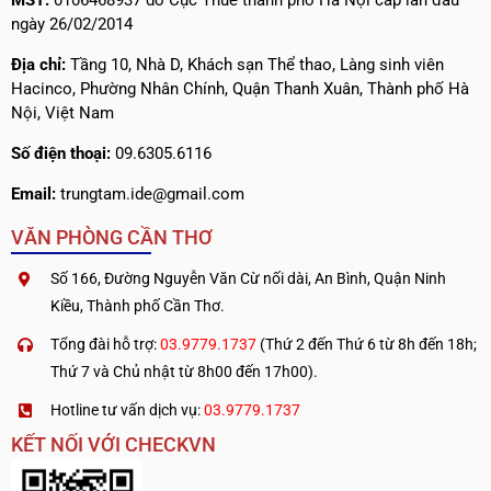
MST:
0106468937 do Cục Thuế thành phố Hà Nội cấp lần đầu
ngày 26/02/2014
Địa chỉ:
Tầng 10, Nhà D, Khách sạn Thể thao, Làng sinh viên
Hacinco, Phường Nhân Chính, Quận Thanh Xuân, Thành phố Hà
Nội, Việt Nam
Số điện thoại:
09.6305.6116
Email:
trungtam.ide@gmail.com
VĂN PHÒNG CẦN THƠ
Số 166, Đường Nguyễn Văn Cừ nối dài, An Bình, Quận Ninh
Kiều, Thành phố Cần Thơ.
Tổng đài hỗ trợ:
03.9779.1737
(Thứ 2 đến Thứ 6 từ 8h đến 18h;
Thứ 7 và Chủ nhật từ 8h00 đến 17h00).
Hotline tư vấn dịch vụ:
03.9779.1737
KẾT NỐI VỚI CHECKVN