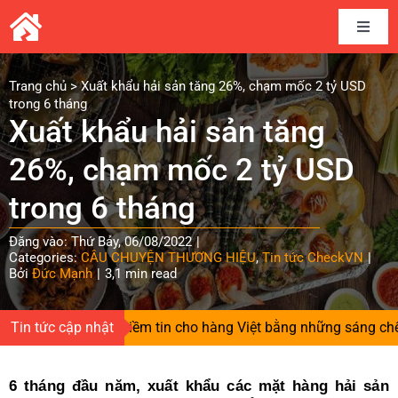
Skip
to
Toggle
content
Naviga
Home
Trang chủ
>
Xuất khẩu hải sản tăng 26%, chạm mốc 2 tỷ USD
trong 6 tháng
Xuất khẩu hải sản tăng
Câu chuyện thương hiệu
26%, chạm mốc 2 tỷ USD
Kết nối cung cầu
trong 6 tháng
Đăng vào: Thứ Bảy, 06/08/2022
|
Chia sẻ kinh nghiệm
Categories:
CÂU CHUYỆN THƯƠNG HIỆU
,
Tin tức CheckVN
|
Bởi
Đức Mạnh
|
3,1 min read
Tài liệu
Tin tức cập nhật
Người gieo niềm tin cho hàng Việt bằng những sáng chế độc
Tin và sự kiện CheckVN
6 tháng đầu năm, xuất khẩu các mặt hàng hải sản