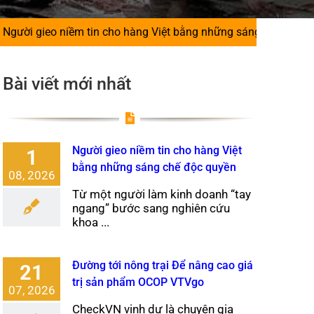
o niềm tin cho hàng Việt bằng những sáng chế độc quyền
|
Bài viết mới nhất
Người gieo niềm tin cho hàng Việt
1
bằng những sáng chế độc quyền
08, 2026
Từ một người làm kinh doanh “tay
ngang” bước sang nghiên cứu
khoa ...
Đường tới nông trại Để nâng cao giá
21
trị sản phẩm OCOP VTVgo
07, 2026
CheckVN vinh dự là chuyên gia