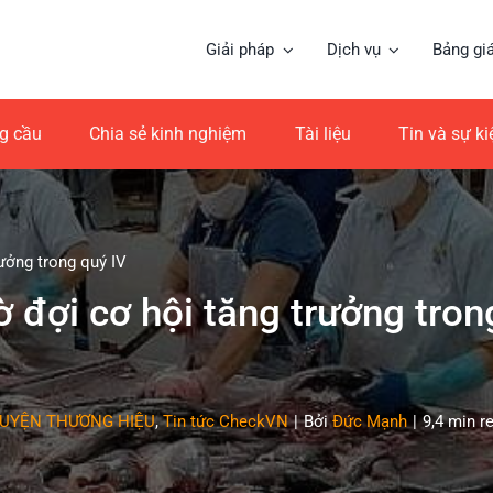
Giải pháp
Dịch vụ
Bảng gi
ng cầu
Chia sẻ kinh nghiệm
Tài liệu
Tin và sự k
ưởng trong quý IV
 đợi cơ hội tăng trưởng tron
UYỆN THƯƠNG HIỆU
,
Tin tức CheckVN
|
Bởi
Đức Mạnh
|
9,4 min r