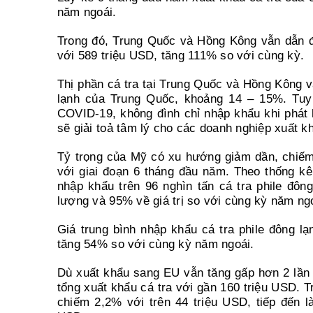
năm ngoái.
Trong đó, Trung Quốc và Hồng Kông vẫn dẫn đ
với 589 triệu USD, tăng 111% so với cùng kỳ.
Thị phần cá tra tại Trung Quốc và Hồng Kông 
lạnh của Trung Quốc, khoảng 14 – 15%. Tuy 
COVID-19, không đình chỉ nhập khẩu khi phát 
sẽ giải toả tâm lý cho các doanh nghiệp xuất k
Tỷ trọng của Mỹ có xu hướng giảm dần, chiếm
với giai đoạn 6 tháng đầu năm. Theo thống 
nhập khẩu trên 96 nghìn tấn cá tra phile đông
lượng và 95% về giá trị so với cùng kỳ năm ng
Giá trung bình nhập khẩu cá tra phile đông l
tăng 54% so với cùng kỳ năm ngoái.
Dù xuất khẩu sang EU vẫn tăng gấp hơn 2 lần 
tổng xuất khẩu cá tra với gần 160 triệu USD. T
chiếm 2,2% với trên 44 triệu USD, tiếp đến l