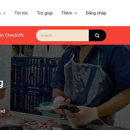
á
Tin tức
Trợ giúp
Thêm
Đăng nhập
Search
for:
iện CheckVN
g
ead