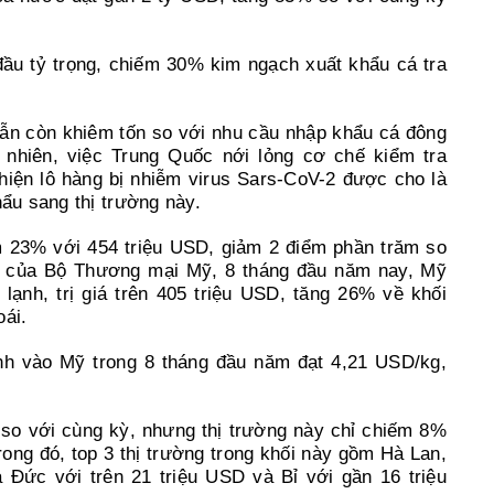
ầu tỷ trọng, chiếm 30% kim ngạch xuất khẩu cá tra
vẫn còn khiêm tốn so với nhu cầu nhập khẩu cá đông
nhiên, việc Trung Quốc nới lỏng cơ chế kiểm tra
hiện lô hàng bị nhiễm virus Sars-CoV-2 được cho là
hẩu sang thị trường này.
 23% với 454 triệu USD, giảm 2 điểm phần trăm so
kê của Bộ Thương mại Mỹ, 8 tháng đầu năm nay, Mỹ
 lạnh, trị giá trên 405 triệu USD, tăng 26% về khối
oái.
ạnh vào Mỹ trong 8 tháng đầu năm đạt 4,21 USD/kg,
so với cùng kỳ, nhưng thị trường này chỉ chiếm 8%
rong đó, top 3 thị trường trong khối này gồm Hà Lan,
à Đức với trên 21 triệu USD và Bỉ với gần 16 triệu