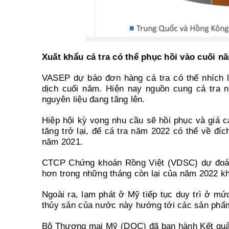
Xuất khẩu cá tra có thể phục hồi vào cuối n
VASEP dự báo đơn hàng cá tra có thể nhích l
dịch cuối năm. Hiện nay nguồn cung cá tra n
nguyên liệu đang tăng lên.
Hiệp hội kỳ vọng nhu cầu sẽ hồi phục và giá c
tăng trở lại, để cá tra năm 2022 có thể về đí
năm 2021.
CTCP Chứng khoán Rồng Việt (VDSC) dự đoán 
hơn trong những tháng còn lại của năm 2022 kh
Ngoài ra, lạm phát ở Mỹ tiếp tục duy trì ở mứ
thủy sản của nước này hướng tới các sản phẩm
Bộ Thương mại Mỹ (DOC) đã ban hành Kết quả 