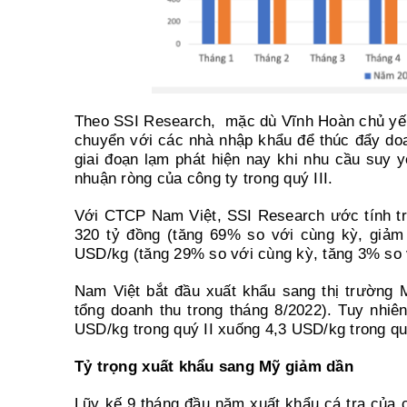
Theo SSI Research, mặc dù Vĩnh Hoàn chủ yếu k
chuyển với các nhà nhập khẩu để thúc đẩy do
giai đoạn lạm phát hiện nay khi nhu cầu suy yếu
nhuận ròng của công ty trong quý III.
Với CTCP Nam Việt, SSI Research ước tính tro
320 tỷ đồng (tăng 69% so với cùng kỳ, giảm 
USD/kg (tăng 29% so với cùng kỳ, tăng 3% so v
Nam Việt bắt đầu xuất khẩu sang thị trường
tổng doanh thu trong tháng 8/2022). Tuy nhiên, 
USD/kg trong quý II xuống 4,3 USD/kg trong quý
Tỷ trọng xuất khẩu sang Mỹ giảm dần
Lũy kế 9 tháng đầu năm xuất khẩu cá tra của 