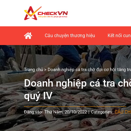
Skip
to
content
Câu chuyện thương hiệu
Kết nối cu
Trang chủ
>
Doanh nghiệp cá tra chờ đợi cơ hội tăng tr
Doanh nghiệp cá tra chờ
quý IV
Đăng vào: Thứ Năm, 20/10/2022
|
Categories:
CÂU CH