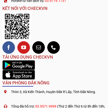
Hotline tư vấn dịch vụ:
03.9779.1737
KẾT NỐI VỚI CHECKVN
TẢI ỨNG DỤNG CHECKVN
VĂN PHÒNG ĐẮK NÔNG
Thôn 3, Xã Kiến Thành, Huyện Đắk R’Lấp, Tỉnh Đắk Nông.
.
————————————
Tổng đài hỗ trợ:
03.9571.9999
(Thứ 2 đến Thứ 6 từ 8h đến 18h;