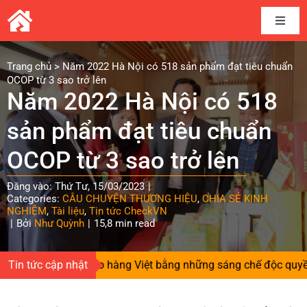
Skip
to
Toggle
content
Naviga
Home
Trang chủ
>
Năm 2022 Hà Nội có 518 sản phẩm đạt tiêu chuẩn
OCOP từ 3 sao trở lên
Năm 2022 Hà Nội có 518
Câu chuyện thương hiệu
sản phẩm đạt tiêu chuẩn
Kết nối cung cầu
OCOP từ 3 sao trở lên
Đăng vào: Thứ Tư, 15/03/2023
|
Chia sẻ kinh nghiệm
Categories:
CÂU CHUYỆN THƯƠNG HIỆU
,
CHIA SẺ KINH
NGHIỆM
,
Tài liệu
,
Tin tức CheckVN
|
Bởi
Như Quỳnh
|
15,8 min read
Tài liệu
n cho hàng Việt bằng những sáng chế độc quyền
Tin tức cập nhật
|
Đường t
Tin và sự kiện CheckVN