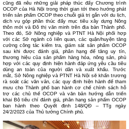
cũng đã nêu những giải pháp thúc đẩy Chương trình
OCOP của Hà Nội trong thời gian tới theo hướng phát
triển sản phẩm OCOP theo chuỗi giá trị gắn với du lịch,
dịch vụ góp phần thúc đẩy mục tiêu xây dựng Nông
thôn mới và Đô thị văn minh trên địa bàn Thành phố.
Theo đó, Sở Nông nghiệp và PTNT Hà Nội phối hợp
với các Sở ngành có liên quan, các quận/huyện tăng
cường công tác kiểm tra, giám sát sản phẩm OCOP
sau khi được đánh giá, phân hạng để tăng uy tín,
thương hiệu của sản phẩm hàng hóa, nông sản, phù
hợp với các quy định hiện hành đáp ứng yêu cầu tiêu
dùng an toàn của người dân và xuất khẩu. Trước
mắt, Sở Nông nghiệp và PTNT Hà Nội sẽ khẩn trương
rà soát các văn vản, các quy định hiện hành để tham
mưu cho Thành phố ban hành cơ chế chính sách hỗ
trợ các chủ thể OCOP và văn bản hướng dẫn triển
khai Bộ tiêu chí đánh giá, phân hạng sản phẩm OCOP
ban hành theo Quyết định 148/QĐ – TTg ngày
24/2/2023 của Thủ tướng Chính phủ.