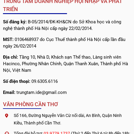
TRUNG TÂM DOANH NGHIỆP HỘI NHẬP VÀ PHÁT
TRIỂN
Số đăng ký:
B-05/2014/ĐK-KH&CN do Sở Khoa học và công
nghệ thành phố Hà Nội cấp ngày 22/02/2014.
MST:
0106468937 do Cục Thuế thành phố Hà Nội cấp lần đầu
ngày 26/02/2014
Địa chỉ:
Tầng 10, Nhà D, Khách sạn Thể thao, Làng sinh viên
Hacinco, Phường Nhân Chính, Quận Thanh Xuân, Thành phố Hà
Nội, Việt Nam
Số điện thoại:
09.6305.6116
Email:
trungtam.ide@gmail.com
VĂN PHÒNG CẦN THƠ
Số 166, Đường Nguyễn Văn Cừ nối dài, An Bình, Quận Ninh
Kiều, Thành phố Cần Thơ.
Tổng đài hỗ trợ:
03.9779.1737
(Thứ 2 đến Thứ 6 từ 8h đến 18h;