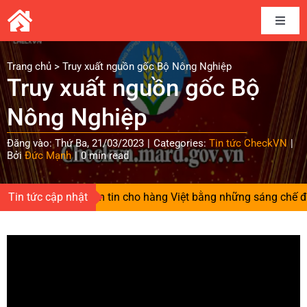
Skip
to
Toggle
content
Naviga
Home
Trang chủ
>
Truy xuất nguồn gốc Bộ Nông Nghiệp
Truy xuất nguồn gốc Bộ
Câu chuyện thương hiệu
Nông Nghiệp
Đăng vào: Thứ Ba, 21/03/2023
|
Categories:
Tin tức CheckVN
|
Kết nối cung cầu
Bởi
Đức Mạnh
|
0 min read
Chia sẻ kinh nghiệm
Người gieo niềm tin cho hàng Việt bằng những sáng chế độc 
Tin tức cập nhật
Tài liệu
Tin và sự kiện CheckVN