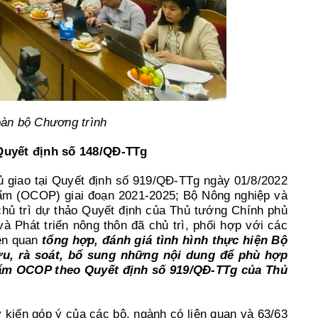
àn bộ Chương trình
Quyết định số 148/QĐ-TTg
 giao tại Quyết định số 919/QĐ-TTg ngày 01/8/2022
ẩm (OCOP) giai đoạn 2021-2025; Bộ Nông nghiệp và
chủ trì dự thảo Quyết định của Thủ tướng Chính phủ
 Phát triển nông thôn đã chủ trì, phối hợp với các
iên quan
tổng hợp, đánh giá tình hình thực hiện Bộ
u, rà soát, bổ sung những nội dung để phù hợp
ẩm OCOP theo Quyết định số 919/QĐ-TTg của Thủ
kiến góp ý của các bộ, ngành có liên quan và 63/63