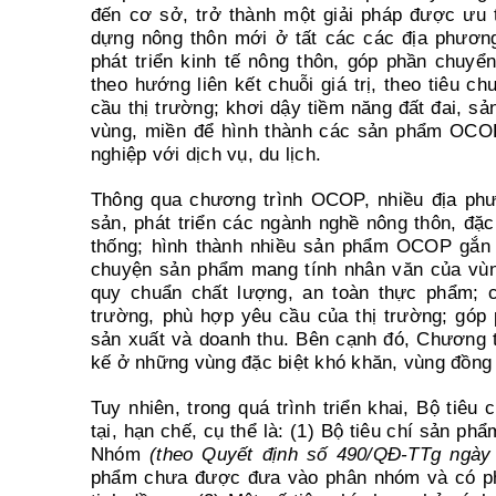
đến cơ sở, trở thành một giải pháp được ưu ti
dựng nông thôn mới ở tất các các địa phương
phát triển kinh tế nông thôn, góp phần chuyể
theo hướng liên kết chuỗi giá trị, theo tiêu c
cầu thị trường; khơi dậy tiềm năng đất đai, sản
vùng, miền để hình thành các sản phẩm OCOP 
nghiệp với dịch vụ, du lịch.
Thông qua chương trình OCOP, nhiều địa ph
sản, phát triển các ngành nghề nông thôn, đặc 
thống; hình thành nhiều sản phẩm OCOP gắn v
chuyện sản phẩm mang tính nhân văn của vù
quy chuẩn chất lượng, an toàn thực phẩm; 
trường, phù hợp yêu cầu của thị trường; góp p
sản xuất và doanh thu. Bên cạnh đó, Chương t
kế ở những vùng đặc biệt khó khăn, vùng đồng b
Tuy nhiên, trong quá trình triển khai, Bộ tiê
tại, hạn chế, cụ thể là: (1) Bộ tiêu chí sản
Nhóm
(theo Quyết định số 490/QĐ-TTg ngày
phẩm chưa được đưa vào phân nhóm và có phi