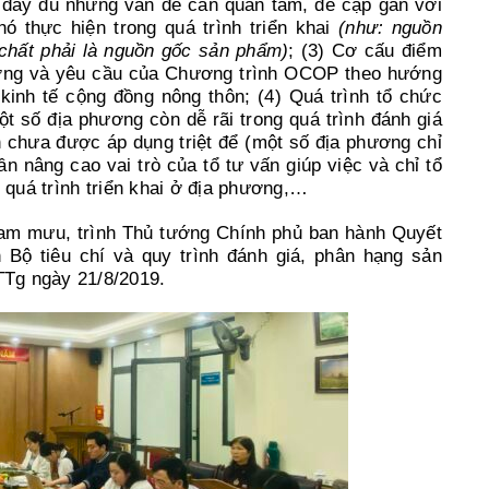
 đầy đủ những vấn đề cần quan tâm, đề cập gắn với
 thực hiện trong quá trình triển khai
(như: nguồn
 chất phải là nguồn gốc sản phẩm)
; (3) Cơ cấu điểm
ướng và yêu cầu của Chương trình OCOP theo hướng
n kinh tế cộng đồng nông thôn; (4) Quá trình tổ chức
t số địa phương còn dễ rãi trong quá trình đánh giá
ần chưa được áp dụng triệt để (một số địa phương chỉ
n nâng cao vai trò của tổ tư vấn giúp việc và chỉ tổ
g quá trình triển khai ở địa phương,…
am mưu, trình Thủ tướng Chính phủ ban hành Quyết
Bộ tiêu chí và quy trình đánh giá, phân hạng sản
Tg ngày 21/8/2019.