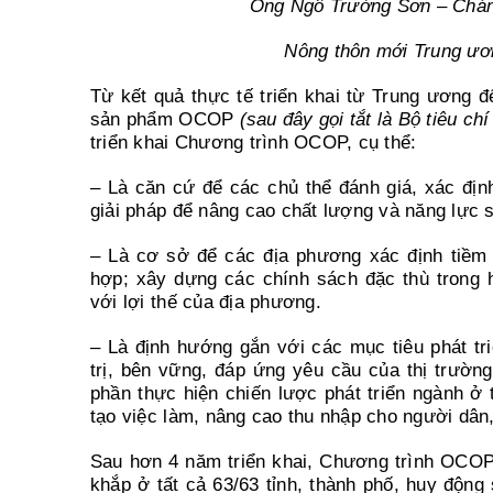
Ông Ngô Trường Sơn – Chán
Nông thôn mới Trung ươn
Từ kết quả thực tế triển khai từ Trung ương đ
sản phẩm OCOP
(sau đây gọi tắt là Bộ tiêu c
triển khai Chương trình OCOP, cụ thể:
– Là căn cứ để các chủ thể đánh giá, xác địn
giải pháp để nâng cao chất lượng và năng lực 
– Là cơ sở để các địa phương xác định tiềm 
hợp; xây dựng các chính sách đặc thù trong h
với lợi thế của địa phương.
– Là định hướng gắn với các mục tiêu phát tr
trị, bên vững, đáp ứng yêu cầu của thị trườn
phần thực hiện chiến lược phát triển ngành ở t
tạo việc làm, nâng cao thu nhập cho người dân,
Sau hơn 4 năm triển khai, Chương trình OCOP 
khắp ở tất cả 63/63 tỉnh, thành phố, huy độn