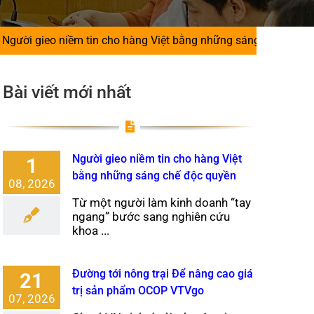
ềm tin cho hàng Việt bằng những sáng chế độc quyền
|
Đư
Bài viết mới nhất
Người gieo niềm tin cho hàng Việt
1
bằng những sáng chế độc quyền
08, 2026
Từ một người làm kinh doanh “tay
ngang” bước sang nghiên cứu
khoa ...
Đường tới nông trại Để nâng cao giá
21
trị sản phẩm OCOP VTVgo
07, 2026