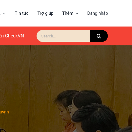
á
Tin tức
Trợ giúp
Thêm
Đăng nhập
Search
for:
iện CheckVN
uỳnh