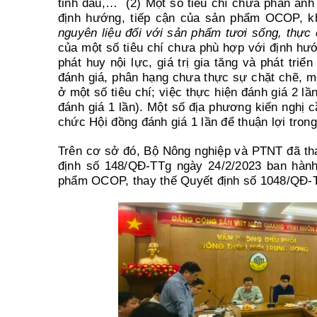
tinh dầu,… (2) Một số tiêu chí chưa phản ánh
định hướng, tiếp cận của sản phẩm OCOP, khó
nguyên liệu đối với sản phẩm tươi sống, thực
của một số tiêu chí chưa phù hợp với định h
phát huy nội lực, giá trị gia tăng và phát triể
đánh giá, phân hạng chưa thực sự chặt chẽ, mộ
ở một số tiêu chí; việc thực hiện đánh giá 2 l
đánh giá 1 lần). Một số địa phương kiến nghị cầ
chức Hội đồng đánh giá 1 lần để thuận lợi tron
Trên cơ sở đó, Bộ Nông nghiệp và PTNT đã th
định số 148/QĐ-TTg ngày 24/2/2023 ban hành 
phẩm OCOP, thay thế Quyết định số 1048/QĐ-T