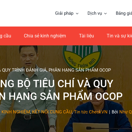
Giải pháp
Dịch vụ
Bảng gi
ng cầu
Chia sẻ kinh nghiệm
Tài liệu
Tin và sự k
À QUY TRÌNH ĐÁNH GIÁ, PHÂN HẠNG SẢN PHẨM OCOP
G BỘ TIÊU CHÍ VÀ QUY
ÂN HẠNG SẢN PHẨM OCOP
Ẻ KINH NGHIỆM
,
KẾT NỐI CUNG CẦU
,
Tin tức CheckVN
|
Bởi
Như Q