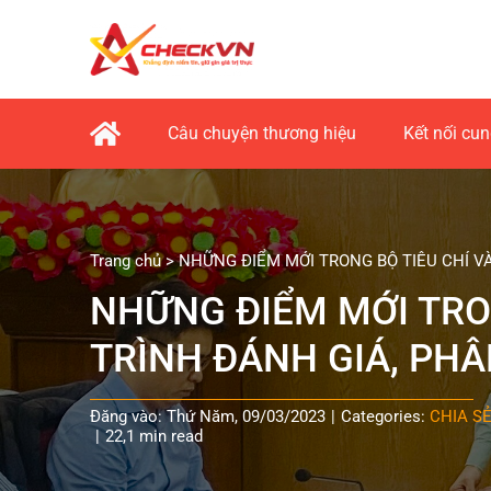
Skip
to
content
Câu chuyện thương hiệu
Kết nối cu
Trang chủ
>
NHỮNG ĐIỂM MỚI TRONG BỘ TIÊU CHÍ V
NHỮNG ĐIỂM MỚI TRON
TRÌNH ĐÁNH GIÁ, PH
Đăng vào: Thứ Năm, 09/03/2023
|
Categories:
CHIA S
|
22,1 min read