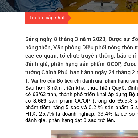
Tin tức cập nhật
Sáng ngày 8 tháng 3 năm 2023, Được sự đồ
nông thôn, Văn phòng Điều phối nông thôn m
các cơ quan, tổ chức truyền thông, báo chí
đánh giá, phân hạng sản phẩm OCOP, được 
tướng Chính Phủ, ban hành ngày 24 tháng 2
1. Vai trò của Bộ tiêu chí đánh giá, phân hạng 
Sau hơn 3 năm triển khai thực hiện Quyết địn
có 63/63 tỉnh, thành phố triển khai áp dụng B
có
8.689
sản phẩm OCOP (trong đó 65,5% sả
phẩm tiềm năng 5 sao và 0,2 % sản phẩm 5 
HTX, 25,7% là doanh nghiệp, 33,4% là cơ sở s
đánh giá, phân hạng đạt 3 sao trở lên.