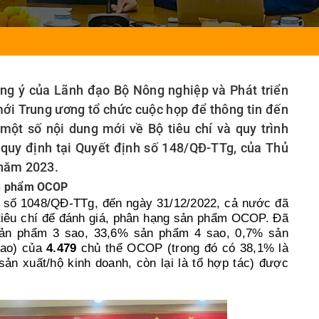
Người gieo ni
ng ý của Lãnh đạo Bộ Nông nghiệp và Phát triển
ới Trung ương tổ chức cuộc họp để thông tin đến
 một số nội dung mới về Bộ tiêu chí và quy trình
quy định tại Quyết định số 148/QĐ-TTg, của Thủ
 năm 2023.
sản phẩm OCOP
h số 1048/QĐ-TTg, đến ngày 31/12/2022, cả nước đã
ộ tiêu chí để đánh giá, phân hạng sản phẩm OCOP. Đã
n phẩm 3 sao, 33,6% sản phẩm 4 sao, 0,7% sản
sao) của
4.479
chủ thể OCOP (trong đó có 38,1% là
ản xuất/hộ kinh doanh, còn lại là tổ hợp tác) được