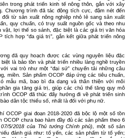
ên trong phát triển kinh tế nông thôn, gắn với xây
. Chương trình đã tác động tích cực, đậm nét đến
n đổi từ sản xuất nông nghiệp nhỏ lẻ sang sản xuất
huẩn, quy chuẩn, có truy suất nguồn gốc và theo nhu
 vật, lợi thế so sánh, đặc biệt là các giá trị văn hóa
tích hợp “đa giá trị”
,
gắn kết giữa phát triển nông
ương đã quy hoạch được các vùng nguyên liệu đặc
biệt là bảo tồn và phát triển nhiều làng nghề truyền
ới vai trò như một “đại sứ” chuyển tải những câu
ng, miền. Sản phẩm OCOP đáp ứng các tiêu chuẩn,
có mẫu mã, bao bì đa dạng và thân thiện với môi
hần gia tăng giá trị, giúp các chủ thể tăng quy mô
rình OCOP đã thúc đẩy hướng đi về phát triển sinh
ào dân tộc thiểu số, nhất là đối với phụ nữ
.
u chí OCOP giai đoạn 2018-2020 đã bộc lộ một số tồn
 phẩm OCOP chưa bao hàm đầy đủ các sản phẩm theo 6
 07/5/2018 của Thủ tướng Chính phủ)
, một số sản
ếu đánh giá như: tổ yến, các sản phẩm từ tổ yến;