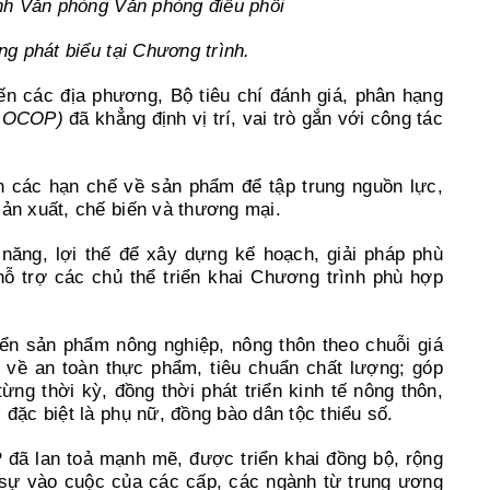
h Văn phòng Văn phòng điều phối
g phát biểu tại Chương trình.
ến các địa phương, Bộ tiêu chí đánh giá, phân hạng
hí OCOP)
đã khẳng định vị trí, vai trò gắn với công tác
h các hạn chế về sản phẩm để tập trung nguồn lực,
sản xuất, chế biến và thương mại.
năng, lợi thế để xây dựng kế hoạch, giải pháp phù
ỗ trợ các chủ thể triển khai Chương trình phù hợp
iển sản phẩm nông nghiệp, nông thôn theo chuỗi giá
g về an toàn thực phẩm, tiêu chuẩn chất lượng; góp
ừng thời kỳ, đồng thời phát triển kinh tế nông thôn,
 đặc biệt là phụ nữ, đồng bào dân tộc thiểu số.
đã lan toả mạnh mẽ, được triển khai đồng bộ, rộng
g sự vào cuộc của các cấp, các ngành từ trung ương