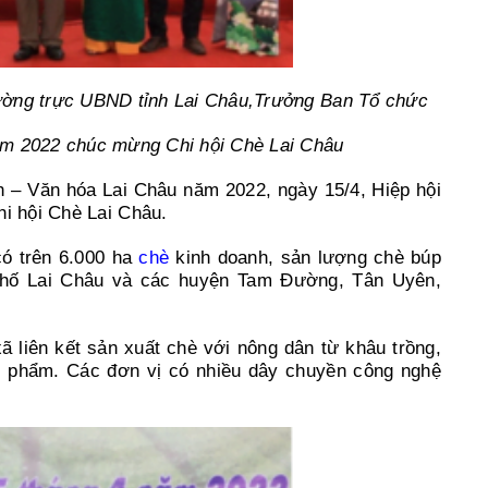
ường trực UBND tỉnh Lai Châu,Trưởng Ban Tổ chức
ăm 2022 chúc mừng Chi hội Chè Lai Châu
h – Văn hóa Lai Châu năm 2022, ngày 15/4, Hiệp hội
hi hội Chè Lai Châu.
có trên 6.000 ha
chè
kinh doanh, sản lượng chè búp
h phố Lai Châu và các huyện Tam Đường, Tân Uyên,
ã liên kết sản xuất chè với nông dân từ khâu trồng,
ản phẩm. Các đơn vị có nhiều dây chuyền công nghệ