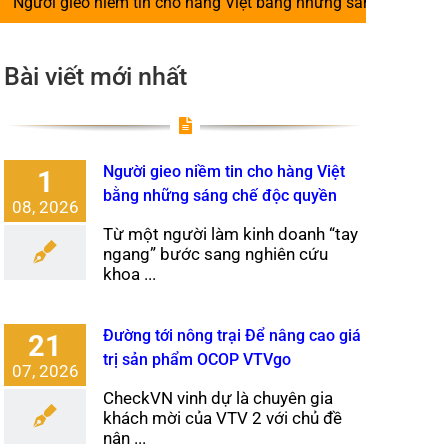
niềm tin cho hàng Việt bằng những sáng chế độc quyền
|
Bài viết mới nhất
Người gieo niềm tin cho hàng Việt
1
bằng những sáng chế độc quyền
08, 2026
Từ một người làm kinh doanh “tay
ngang” bước sang nghiên cứu
khoa ...
Đường tới nông trại Để nâng cao giá
21
trị sản phẩm OCOP VTVgo
07, 2026
CheckVN vinh dự là chuyên gia
khách mời của VTV 2 với chủ đề
nân ...