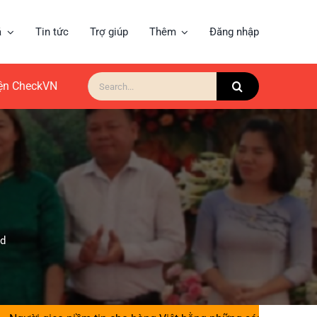
á
Tin tức
Trợ giúp
Thêm
Đăng nhập
Search
for:
iện CheckVN
ad