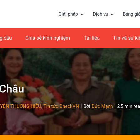
Giải pháp
Dịch vụ
Bảng gi
ng cầu
Chia sẻ kinh nghiệm
Tài liệu
Tin và sự k
 Châu
YỆN THƯƠNG HIỆU
,
Tin tức CheckVN
|
Bởi
Đức Mạnh
|
2,5 min re