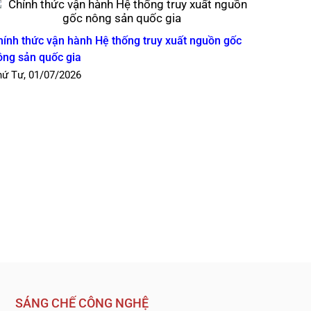
hính thức vận hành Hệ thống truy xuất nguồn gốc
ông sản quốc gia
hứ Tư, 01/07/2026
Ứng dụng
nguồn g
Thứ Ba, 
SÁNG CHẾ CÔNG NGHỆ