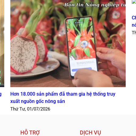
C
n
T
g
Hơn 18.000 sản phẩm đã tham gia hệ thống truy
xuất nguồn gốc nông sản
Thứ Tư, 01/07/2026
HỖ TRỢ
DỊCH VỤ