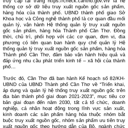
truy cập tại trang https://check.cantho.gov.vn/ là hệ
thống cơ sở dữ liệu truy xuất nguồn gốc sản phẩm,
hàng hóa của thành phố. UBND thành phố giao Sở
Khoa học và Công nghệ thành phố là cơ quan đầu mối
quản lý, vận hành Hệ thống quản lý truy xuất nguồn
gốc sản phẩm, hàng hóa Thành phố Cần Thơ. Ðồng
thời, chủ trì, phối hợp với các cơ quan, đơn vị, địa
phương có liên quan ban hành quy chế quản lý Hệ
thống quản lý truy xuất nguồn gốc sản phẩm, hàng hóa
Thành phố Cần Thơ, đảm bảo vận hành hiệu quả và
đáp ứng nhu cầu phát triển kinh tế – xã hội của thành
phố…
Trước đó, Cần Thơ đã ban hành Kế hoạch số 82/KH-
UBND của UBND Thành phố Cần Thơ về “Triển khai,
áp dụng và quản lý hệ thống truy xuất nguồn gốc trên
địa bàn thành phố giai đoạn 2021-2023”, mục tiêu cơ
bản giai đoạn đến năm 2030, tất cả tổ chức, doanh
nghiệp, cá nhân hoạt động trong lĩnh vực sản xuất,
kinh doanh các sản phẩm hàng hóa thuộc nhóm bắt
buộc truy xuất nguồn gốc, nhóm sản phẩm ưu tiên truy
xuất nguồn gốc theo hướng dẫn của Bộ, ngành chức