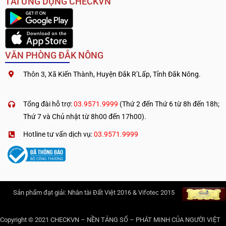
TẢI ỨNG DỤNG CHECKVN
VĂN PHÒNG ĐẮK NÔNG
Thôn 3, Xã Kiến Thành, Huyện Đắk R’Lấp, Tỉnh Đắk Nông.
.
————————————
Tổng đài hỗ trợ:
03.9571.9999
(Thứ 2 đến Thứ 6 từ 8h đến 18h;
Thứ 7 và Chủ nhật từ 8h00 đến 17h00).
Hotline tư vấn dịch vụ:
03.9571.9999
Sản phẩm đạt giải: Nhân tài Đất Việt 2016 & Vifotec 2015
Copyright © 2021 CHECKVN – NỀN TẢNG SỐ – PHÁT MINH CỦA NGƯỜI VIỆT