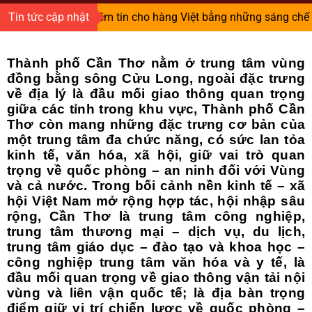
Search
Người gieo niềm tin cho hàng Việt bằng những sáng chế độc q
Tin tức cập nhật
for:
Thành phố Cần Thơ nằm ở trung tâm vùng
đồng bằng sông Cửu Long, ngoài đặc trưng
về địa lý là đầu mối giao thông quan trọng
giữa các tỉnh trong khu vực, Thành phố Cần
Thơ còn mang những đặc trưng cơ bản của
một trung tâm đa chức năng, có sức lan tỏa
kinh tế, văn hóa, xã hội, giữ vai trò quan
trọng về quốc phòng – an ninh đối với Vùng
và cả nước. Trong bối cảnh nền kinh tế – xã
hội Việt Nam mở rộng hợp tác, hội nhập sâu
rộng, Cần Thơ là trung tâm công nghiệp,
trung tâm thương mại – dịch vụ, du lịch,
trung tâm giáo dục – đào tạo và khoa học –
công nghiệp trung tâm văn hóa và y tế, là
đầu mối quan trọng về giao thông vận tải nội
vùng và liên vận quốc tế; là địa bàn trọng
điểm giữ vị trí chiến lược về quốc phòng –