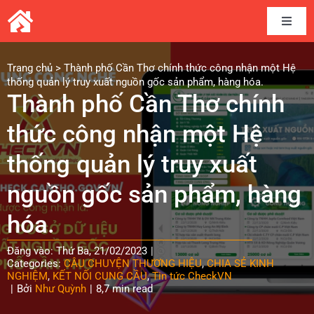
Skip
to
Toggle
content
Naviga
Home
Trang chủ
>
Thành phố Cần Thơ chính thức công nhận một Hệ
thống quản lý truy xuất nguồn gốc sản phẩm, hàng hóa.
Thành phố Cần Thơ chính
Câu chuyện thương hiệu
thức công nhận một Hệ
Kết nối cung cầu
thống quản lý truy xuất
nguồn gốc sản phẩm, hàng
Chia sẻ kinh nghiệm
hóa.
Tài liệu
Đăng vào: Thứ Ba, 21/02/2023
|
Categories:
CÂU CHUYỆN THƯƠNG HIỆU
,
CHIA SẺ KINH
NGHIỆM
,
KẾT NỐI CUNG CẦU
,
Tin tức CheckVN
Tin và sự kiện CheckVN
|
Bởi
Như Quỳnh
|
8,7 min read