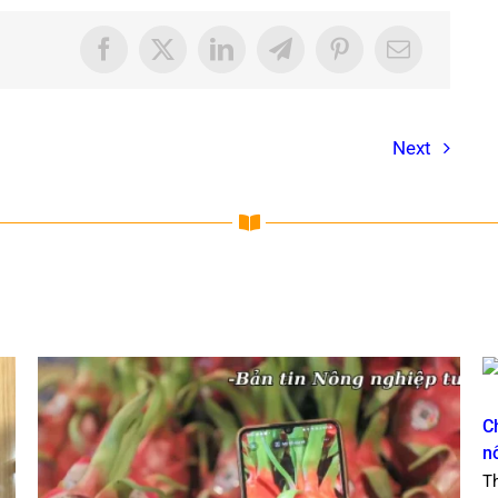
Next
C
n
T