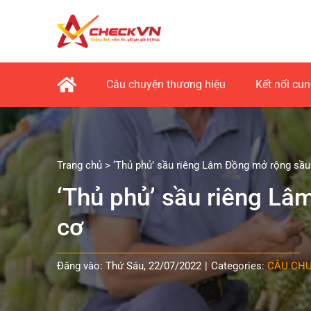
Skip
to
content
Câu chuyện thương hiệu
Kết nối cu
Trang chủ
>
‘Thủ phủ’ sầu riêng Lâm Đồng mở rộng sầu
‘Thủ phủ’ sầu riêng Lâ
cơ
Đăng vào: Thứ Sáu, 22/07/2022
|
Categories:
CÂU CHU