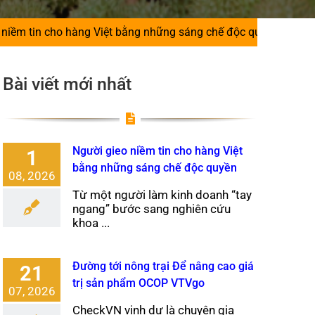
ng Việt bằng những sáng chế độc quyền
|
Đường tới nông 
Bài viết mới nhất
Người gieo niềm tin cho hàng Việt
1
bằng những sáng chế độc quyền
08, 2026
Từ một người làm kinh doanh “tay
ngang” bước sang nghiên cứu
khoa ...
Đường tới nông trại Để nâng cao giá
21
trị sản phẩm OCOP VTVgo
07, 2026
CheckVN vinh dự là chuyên gia