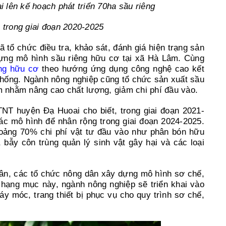
lên kế hoạch phát triển 70ha sầu riêng
 trong giai đoạn 2020-2025
tổ chức điều tra, khảo sát, đánh giá hiện trạng sản
dựng mô hình sầu riêng hữu cơ tại xã Hà Lâm. Cùng
êng hữu cơ
theo hướng ứng dụng công nghệ cao kết
thống. Ngành nông nghiệp cũng tổ chức sản xuất sầu
ẩm nhằm nâng cao chất lượng, giảm chi phí đầu vào.
 huyện Đạ Huoai cho biết, trong giai đoạn 2021-
ác mô hình để nhân rộng trong giai đoạn 2024-2025.
oảng 70% chi phí vật tư đầu vào như phân bón hữu
 bẫy côn trùng quản lý sinh vật gây hại và các loại
ân, các tổ chức nông dân xây dựng mô hình sơ chế,
hạng mục này, ngành nông nghiệp sẽ triển khai vào
 móc, trang thiết bị phục vụ cho quy trình sơ chế,