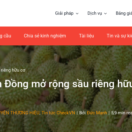
Giải pháp
Dịch vụ
Bảng gi
ng cầu
Chia sẻ kinh nghiệm
Tài liệu
Tin và sự k
 riêng hữu cơ
m Đồng mở rộng sầu riêng hữ
YỆN THƯƠNG HIỆU
,
Tin tức CheckVN
|
Bởi
Đức Mạnh
|
5,9 min re