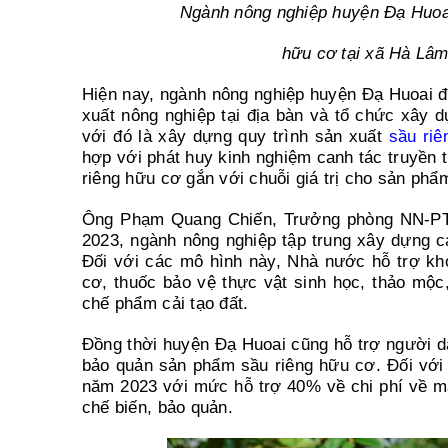
Ngành nông nghiệp huyện Đạ Huoai 
hữu cơ tại xã Hà Lâm
Hiện nay, ngành nông nghiệp huyện Đạ Huoai đã 
xuất nông nghiệp tại địa bàn và tổ chức xây 
với đó là xây dựng quy trình sản xuất
sầu ri
hợp với phát huy kinh nghiệm canh tác truyền 
riêng hữu cơ gắn với chuỗi giá trị cho sản ph
Ông Phạm Quang Chiến, Trưởng phòng NN-PTNT
2023, ngành nông nghiệp tập trung xây dựng c
Đối với các mô hình này, Nhà nước hỗ trợ kh
cơ, thuốc bảo vệ thực vật sinh học, thảo mộc,
chế phẩm cải tạo đất.
Đồng thời huyện Đạ Huoai cũng hỗ trợ người d
bảo quản sản phẩm sầu riêng hữu cơ. Đối với 
năm 2023 với mức hỗ trợ 40% về chi phí về máy
chế biến, bảo quản.