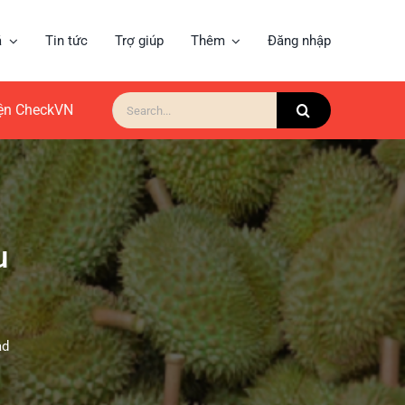
á
Tin tức
Trợ giúp
Thêm
Đăng nhập
Search
for:
iện CheckVN
u
ad