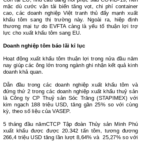
mặc dù cước vận tải biển tăng vọt, chi phí container
cao, các doanh nghiệp Việt tranh thủ đẩy mạnh xuất
khẩu tôm sang thị trường này. Ngoài ra, hiệp định
thương mại tự do EVFTA càng là yếu tố thuận lợi trợ
lực cho xuất khẩu tôm sang EU.
Doanh nghiệp tôm báo lãi kỉ lục
Hoạt động xuất khẩu tôm thuận lợi trong nửa đầu năm
nay giúp các ông lớn trong ngành ghi nhận kết quả kinh
doanh khả quan.
Dẫn đầu trong các doanh nghiệp xuất khẩu tôm và
đứng thứ 2 trong các doanh nghiệp xuất khẩu thuỷ sản
là Công ty CP Thuỷ sản Sóc Trăng (STAPIMEX) với
kim ngạch 188 triệu USD, tăng gần 25% so với cùng
kỳ, theo số liệu của VASEP.
5 tháng đầu nămCTCP Tập đoàn Thủy sản Minh Phú
xuất khẩu được được 20.342 tấn tôm, tương đương
266,4 triệu USD tăng lần lượt 8,64% và 25,27% so với