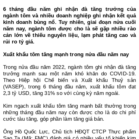
Search
for:
6 tháng đầu năm ghi nhận đà tăng trưởng của
ngành tôm và nhiều doanh nghiệp ghi nhận kết quả
kinh doanh bùng nổ. Tuy nhiên, giai đoạn nửa cuối
năm nay, ngành tôm được cho là sẽ gặp nhiều rào
cản lớn về thiếu nguyên liệu, lạm phát tăng cao và
rủi ro tỷ giá.
Xuất khẩu tôm tăng mạnh trong nửa đầu năm nay
Trong nửa đầu năm 2022, ngành tôm ghi nhận đà tăng
trưởng mạnh sau một năm khó khăn do COVID-19.
Theo Hiệp hội Chế biến và Xuất khẩu Thuỷ sản
(VASEP), trong 6 tháng đầu năm, xuất khẩu tôm đạt
2,3 tỷ USD, tăng 31% so với cùng kỳ năm ngoái.
Kim ngạch xuất khẩu tôm tăng mạnh bất thường trong
những tháng đầu năm nay còn được cho là do chi phí
cước tàu tăng, góp phần làm tăng giá bán.
Ông Hồ Quốc Lực, Chủ tịch HĐQT CTCP Thực phẩm
Sao Ta (Mã: FMC) đánh giá có nhiều yếu tố khiến kim