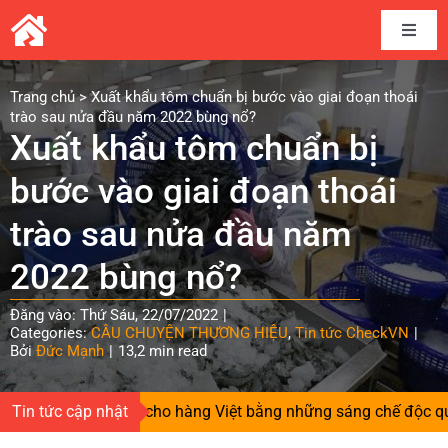
Skip
to
Toggle
content
Naviga
Home
Trang chủ
>
Xuất khẩu tôm chuẩn bị bước vào giai đoạn thoái
trào sau nửa đầu năm 2022 bùng nổ?
Xuất khẩu tôm chuẩn bị
Câu chuyện thương hiệu
bước vào giai đoạn thoái
Kết nối cung cầu
trào sau nửa đầu năm
2022 bùng nổ?
Chia sẻ kinh nghiệm
Đăng vào: Thứ Sáu, 22/07/2022
|
Categories:
CÂU CHUYỆN THƯƠNG HIỆU
,
Tin tức CheckVN
|
Tài liệu
Bởi
Đức Mạnh
|
13,2 min read
ieo niềm tin cho hàng Việt bằng những sáng chế độc quyền
Tin tức cập nhật
|
Tin và sự kiện CheckVN