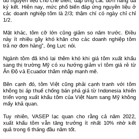
đủ nguyên liệu cho chế biến, đáp ứng các đơn hàng đã
ký kết. Hiện nay, mức phổ biến đáp ứng nguyên liệu ở
các doanh nghiệp tôm là 2/3; thậm chí có ngày chỉ chỉ
1/2.
Mặt khác, tôm cỡ lớn cũng giảm so năm trước. Điều
này ít nhiều gây khó khăn cho các doanh nghiệp tôm
trả nợ đơn hàng”, ông Lực nói.
Ngành tôm đã khó lại thêm khó khi giá tôm xuất khẩu
sang thị trường Mỹ có xu hướng giảm vì tôm giá rẻ từ
Ấn Độ và Ecuador thâm nhập mạnh mẽ.
Bên cạnh đó, tôm Việt cũng phải cạnh tranh với tôm
không bị áp thuế chống bán phá giá từ Indonesia khiến
triển vọng xuất khẩu tôm của Việt Nam sang Mỹ không
mấy khả quan.
Tuy nhiên, VASEP lạc quan cho rằng cả năm 2022,
xuất khẩu tôm vẫn tăng trưởng ít nhất 10% nhờ kết
quả trong 6 tháng đầu năm tốt.