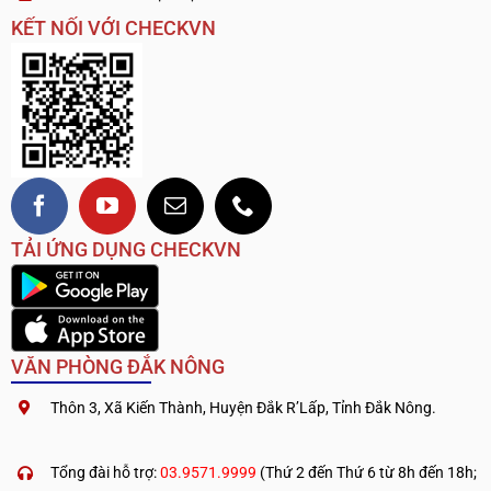
KẾT NỐI VỚI CHECKVN
TẢI ỨNG DỤNG CHECKVN
VĂN PHÒNG ĐẮK NÔNG
Thôn 3, Xã Kiến Thành, Huyện Đắk R’Lấp, Tỉnh Đắk Nông.
.
————————————
Tổng đài hỗ trợ:
03.9571.9999
(Thứ 2 đến Thứ 6 từ 8h đến 18h;