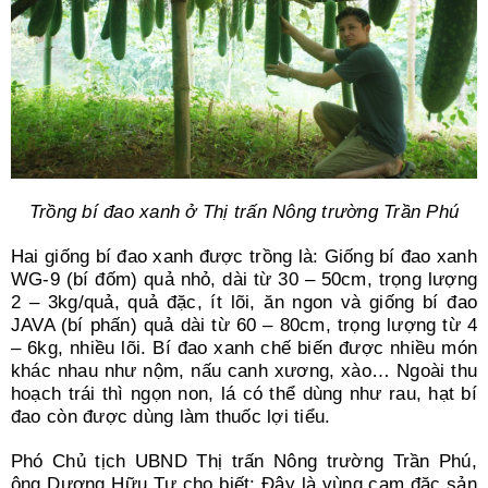
Trồng bí đao xanh ở Thị trấn Nông trường Trần Phú
Hai giống bí đao xanh được trồng là: Giống bí đao xanh
WG-9 (bí đốm) quả nhỏ, dài từ 30 – 50cm, trọng lượng
2 – 3kg/quả, quả đặc, ít lõi, ăn ngon và giống bí đao
JAVA (bí phấn) quả dài từ 60 – 80cm, trọng lượng từ 4
– 6kg, nhiều lõi. Bí đao xanh chế biến được nhiều món
khác nhau như nộm, nấu canh xương, xào… Ngoài thu
hoạch trái thì ngọn non, lá có thể dùng như rau, hạt bí
đao còn được dùng làm thuốc lợi tiểu.
Phó Chủ tịch UBND Thị trấn Nông trường Trần Phú,
ông Dương Hữu Tư cho biết: Đây là vùng cam đặc sản