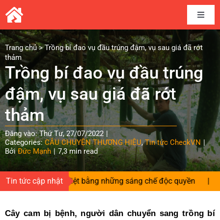
Skip
to
Toggle
content
Naviga
Home
Trang chủ
>
Trồng bí đao vụ đầu trúng đậm, vụ sau giá đã rớt
thảm
Trồng bí đao vụ đầu trúng
Câu chuyện thương hiệu
đậm, vụ sau giá đã rớt
Kết nối cung cầu
thảm
Đăng vào: Thứ Tư, 27/07/2022
|
Chia sẻ kinh nghiệm
Categories:
CÂU CHUYỆN THƯƠNG HIỆU
,
Tin tức CheckVN
|
Bởi
Đức Mạnh
|
7,3 min read
Tài liệu
 cho hàng Việt bằng những sáng chế độc quyền
Tin tức cập nhật
|
Đường tớ
Tin và sự kiện CheckVN
Cây cam bị bệnh, người dân chuyển sang trồng bí