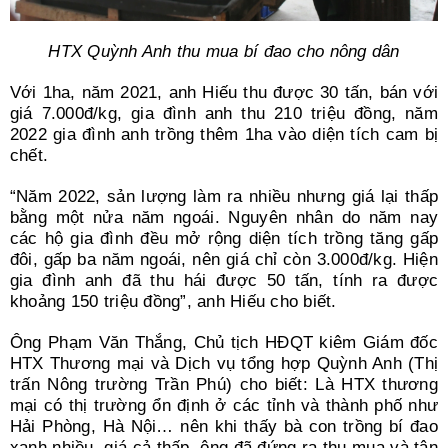
HTX Quỳnh Anh thu mua bí đao cho nông dân
Với 1ha, năm 2021, anh Hiếu thu được 30 tấn, bán với
giá 7.000đ/kg, gia đình anh thu 210 triệu đồng, năm
2022 gia đình anh trồng thêm 1ha vào diện tích cam bị
chết.
“Năm 2022, sản lượng làm ra nhiều nhưng giá lại thấp
bằng một nửa năm ngoái. Nguyên nhân do năm nay
các hộ gia đình đều mở rộng diện tích trồng tăng gấp
đôi, gấp ba năm ngoái, nên giá chỉ còn 3.000đ/kg. Hiện
gia đình anh đã thu hái được 50 tấn, tính ra được
khoảng 150 triệu đồng”, anh Hiếu cho biết.
Ông Phạm Văn Thắng, Chủ tịch HĐQT kiêm Giám đốc
HTX Thương mại và Dịch vụ tổng hợp Quỳnh Anh (Thị
trấn Nông trường Trần Phú) cho biết: Là HTX thương
mại có thị trường ổn định ở các tỉnh và thành phố như
Hải Phòng, Hà Nội… nên khi thấy bà con trồng bí đao
xanh nhiều, giá cả thấp, ông đã đứng ra thu mua và tận