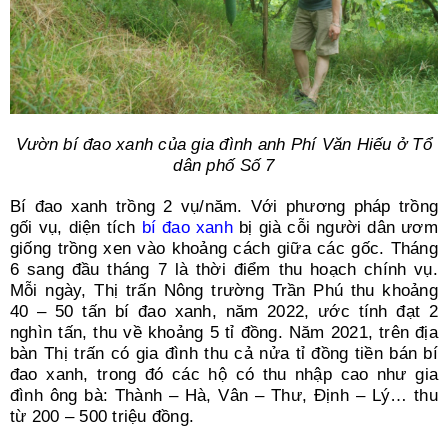
Vườn bí đao xanh của gia đình anh Phí Văn Hiếu ở Tổ
dân phố Số 7
Bí đao xanh trồng 2 vụ/năm. Với phương pháp trồng
gối vụ, diện tích
bí đao xanh
bị già cỗi người dân ươm
giống trồng xen vào khoảng cách giữa các gốc. Tháng
6 sang đầu tháng 7 là thời điểm thu hoạch chính vụ.
Mỗi ngày, Thị trấn Nông trường Trần Phú thu khoảng
40 – 50 tấn bí đao xanh, năm 2022, ước tính đạt 2
nghìn tấn, thu về khoảng 5 tỉ đồng. Năm 2021, trên địa
bàn Thị trấn có gia đình thu cả nửa tỉ đồng tiền bán bí
đao xanh, trong đó các hộ có thu nhập cao như gia
đình ông bà: Thành – Hà, Vân – Thư, Định – Lý… thu
từ 200 – 500 triệu đồng.