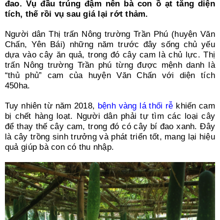
Search
đao. Vụ đầu trúng đậm nên bà con ồ ạt tăng diện
for:
tích, thế rồi vụ sau giá lại rớt thảm.
Người dân Thị trấn Nông trường Trần Phú (huyện Văn
Chấn, Yên Bái) những năm trước đây sống chủ yếu
dựa vào cây ăn quả, trong đó cây cam là chủ lực. Thị
trấn Nông trường Trần phú từng được mệnh danh là
“thủ phủ” cam của huyện Văn Chấn với diện tích
450ha.
Tuy nhiên từ năm 2018,
bệnh vàng lá thối rễ
khiến cam
bị chết hàng loạt. Người dân phải tự tìm các loại cây
để thay thế cây cam, trong đó có cây bí đao xanh. Đây
là cây trồng sinh trưởng và phát triển tốt, mang lại hiệu
quả giúp bà con có thu nhập.