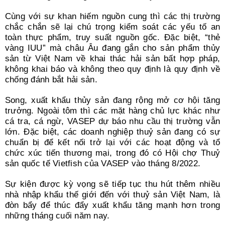
Cùng với sự khan hiếm nguồn cung thì các thị trường
chắc chắn sẽ lại chú trọng kiểm soát các yếu tố an
toàn thực phẩm, truy suất nguồn gốc. Đặc biệt, “thẻ
vàng IUU” mà châu Âu đang gắn cho sản phẩm thủy
sản từ Việt Nam về khai thác hải sản bất hợp pháp,
không khai báo và không theo quy định là quy định về
chống đánh bắt hải sản.
Song, xuất khẩu thủy sản đang rộng mở cơ hội tăng
trưởng. Ngoài tôm thì các mặt hàng chủ lực khác như
cá tra, cá ngừ, VASEP dự báo nhu cầu thị trường vẫn
lớn. Đặc biệt, các doanh nghiệp thuỷ sản đang có sự
chuẩn bị để kết nối trở lại với các hoạt động và tổ
chức xúc tiến thương mại, trong đó có Hội chợ Thuỷ
sản quốc tế Vietfish của VASEP vào tháng 8/2022.
Sự kiện được kỳ vọng sẽ tiếp tục thu hút thêm nhiều
nhà nhập khẩu thế giới đến với thuỷ sản Việt Nam, là
đòn bẩy để thúc đẩy xuất khẩu tăng mạnh hơn trong
những tháng cuối năm nay.