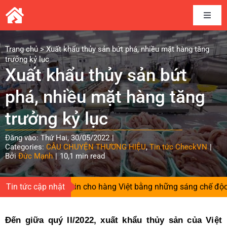
Skip
to
Toggle
content
Naviga
Home
Trang chủ
>
Xuất khẩu thủy sản bứt phá, nhiều mặt hàng tăng
trưởng kỷ lục
Xuất khẩu thủy sản bứt
Câu chuyện thương hiệu
phá, nhiều mặt hàng tăng
Kết nối cung cầu
trưởng kỷ lục
Đăng vào: Thứ Hai, 30/05/2022
|
Chia sẻ kinh nghiệm
Categories:
CÂU CHUYỆN THƯƠNG HIỆU
,
Tin tức CheckVN
|
Bởi
Đức Mạnh
|
10,1 min read
Tài liệu
 gieo niềm tin cho hàng Việt bằng những sáng chế độc quyền
Tin tức cập nhật
Tin và sự kiện CheckVN
Đến giữa quý II/2022, xuất khẩu thủy sản của Việt