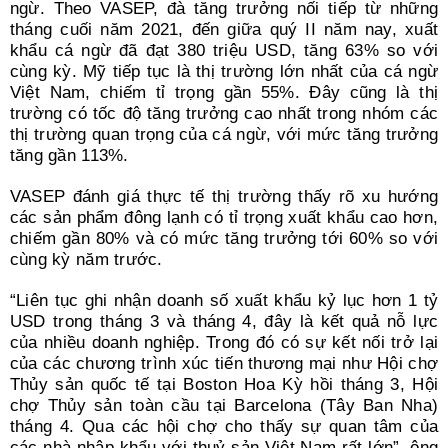
ngừ. Theo VASEP, đà tăng trưởng nối tiếp từ những
tháng cuối năm 2021, đến giữa quý II năm nay, xuất
khẩu cá ngừ đã đạt 380 triệu USD, tăng 63% so với
cùng kỳ. Mỹ tiếp tục là thị trường lớn nhất của cá ngừ
Việt Nam, chiếm tỉ trọng gần 55%. Đây cũng là thị
trường có tốc độ tăng trưởng cao nhất trong nhóm các
thị trường quan trọng của cá ngừ, với mức tăng trưởng
tăng gần 113%.
VASEP đánh giá thực tế thị trường thấy rõ xu hướng
các sản phẩm đông lạnh có tỉ trọng xuất khẩu cao hơn,
chiếm gần 80% và có mức tăng trưởng tới 60% so với
cùng kỳ năm trước.
“Liên tục ghi nhận doanh số xuất khẩu kỷ lục hơn 1 tỷ
USD trong tháng 3 và tháng 4, đây là kết quả nỗ lực
của nhiều doanh nghiệp. Trong đó có sự kết nối trở lại
của các chương trình xúc tiến thương mại như Hội chợ
Thủy sản quốc tế tại Boston Hoa Kỳ hồi tháng 3, Hội
chợ Thủy sản toàn cầu tại Barcelona (Tây Ban Nha)
tháng 4. Qua các hội chợ cho thấy sự quan tâm của
các nhà nhập khẩu với thuỷ sản Việt Nam rất lớn”, ông