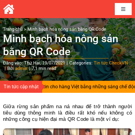
Skip
to
Toggle
content
Naviga
Home
Trang chủ
>
Minh bạch hóa nông sản bằng QR Code
Minh bạch hóa nông sản
Câu chuyện thương hiệu
bằng QR Code
Đăng vào: Thứ Hai, 19/07/2021
|
Categories:
Tin tức CheckVN
Kết nối cung cầu
|
Bởi
admin
|
7,1 min read
Chia sẻ kinh nghiệm
ời gieo niềm tin cho hàng Việt bằng những sáng chế độc quyề
Tin tức cập nhật
Tài liệu
Giữa rừng sản phẩm na ná nhau để trở thành người
tiêu dùng thông minh là điều rất khó nếu không có
những công cụ hiện đại mà QR Code là một ví dụ:
Tin và sự kiện CheckVN