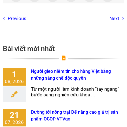
Previous
Next
Bài viết mới nhất
Người gieo niềm tin cho hàng Việt bằng
1
những sáng chế độc quyền
08, 2026
Từ một người làm kinh doanh “tay ngang”
bước sang nghiên cứu khoa ...
Đường tới nông trại Để nâng cao giá trị sản
21
phẩm OCOP VTVgo
07, 2026