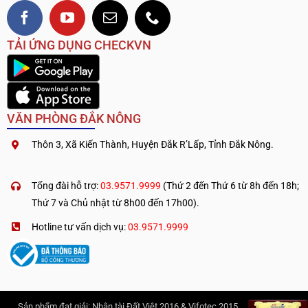
TẢI ỨNG DỤNG CHECKVN
VĂN PHÒNG ĐẮK NÔNG
Thôn 3, Xã Kiến Thành, Huyện Đắk R’Lấp, Tỉnh Đắk Nông.
.
————————————
Tổng đài hỗ trợ:
03.9571.9999
(Thứ 2 đến Thứ 6 từ 8h đến 18h;
Thứ 7 và Chủ nhật từ 8h00 đến 17h00).
Hotline tư vấn dịch vụ:
03.9571.9999
Sản phẩm đạt giải: Nhân tài Đất Việt 2016 & Vifotec 2015