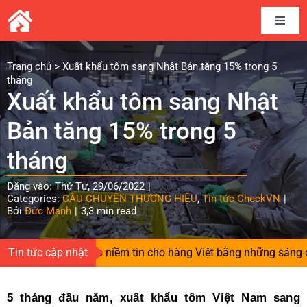
Skip
to
Toggle
content
Naviga
Home
Trang chủ
>
Xuất khẩu tôm sang Nhật Bản tăng 15% trong 5
tháng
Xuất khẩu tôm sang Nhật
Câu chuyện thương hiệu
Bản tăng 15% trong 5
Kết nối cung cầu
tháng
Đăng vào: Thứ Tư, 29/06/2022
|
Chia sẻ kinh nghiệm
Categories:
CÂU CHUYỆN THƯƠNG HIỆU
,
Tin tức CheckVN
|
Bởi
Đức Mạnh
|
3,3 min read
Tài liệu
Tin tức cập nhật
Người gieo niềm tin cho hàng Việt bằng những sáng chế 
Tin và sự kiện CheckVN
5 tháng đầu năm, xuất khẩu tôm Việt Nam sang