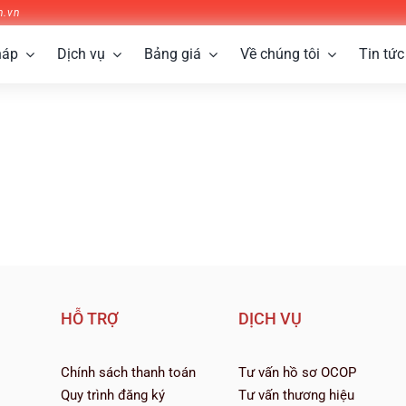
n.vn
háp
Dịch vụ
Bảng giá
Về chúng tôi
Tin tức
HỖ TRỢ
DỊCH VỤ
Chính sách thanh toán
Tư vấn hồ sơ OCOP
Quy trình đăng ký
Tư vấn thương hiệu