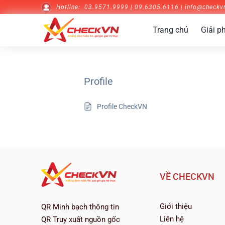
Skip
Hotline:
03.9571.9999 | 09.6305.6116 | info
@checkv
to
content
Trang chủ
Giải p
Profile
Profile CheckVN
VỀ CHECKVN
Giới thiệu
QR Minh bạch thông tin
Liên hệ
QR Truy xuất nguồn gốc