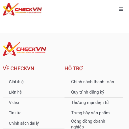
Skip
to
Togg
content
Navi
Trang chủ
Giải pháp
Dịch vụ
VỀ CHECKVN
HỖ TRỢ
Bảng giá
Chính sách thanh toán
Giới thiệu
Quy trình đăng ký
Liên hệ
Về chúng tôi
Thương mại điện tử
Video
Trưng bày sản phẩm
Tin tức
Tin tức
Cộng đồng doanh
Chính sách đại lý
nghiệp