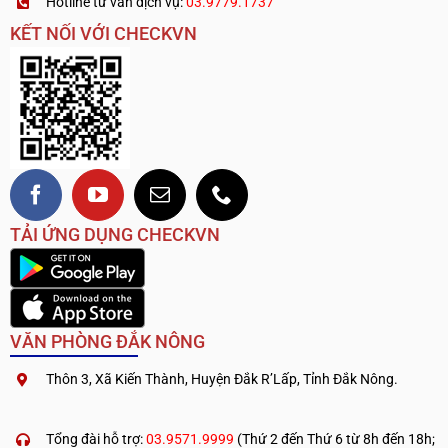
Hotline tư vấn dịch vụ:
03.9779.1737
KẾT NỐI VỚI CHECKVN
TẢI ỨNG DỤNG CHECKVN
VĂN PHÒNG ĐẮK NÔNG
Thôn 3, Xã Kiến Thành, Huyện Đắk R’Lấp, Tỉnh Đắk Nông.
.
————————————
Tổng đài hỗ trợ:
03.9571.9999
(Thứ 2 đến Thứ 6 từ 8h đến 18h;