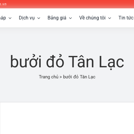
n.vn
háp
Dịch vụ
Bảng giá
Về chúng tôi
Tin tức
bưởi đỏ Tân Lạc
Trang chủ
>
bưởi đỏ Tân Lạc