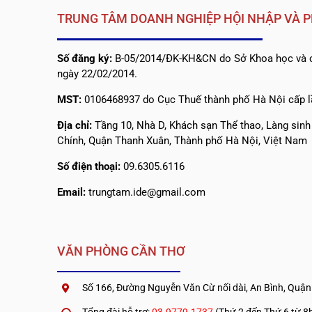
TRUNG TÂM DOANH NGHIỆP HỘI NHẬP VÀ P
Số đăng ký:
B-05/2014/ĐK-KH&CN do Sở Khoa học và c
ngày 22/02/2014.
MST:
0106468937 do Cục Thuế thành phố Hà Nội cấp l
Địa chỉ:
Tầng 10, Nhà D, Khách sạn Thể thao, Làng sin
Chính, Quận Thanh Xuân, Thành phố Hà Nội, Việt Nam
Số điện thoại:
09.6305.6116
Email:
trungtam.ide@gmail.com
VĂN PHÒNG CẦN THƠ
Số 166, Đường Nguyễn Văn Cừ nối dài, An Bình, Quận
Tổng đài hỗ trợ:
03.9779.1737
(Thứ 2 đến Thứ 6 từ 8h