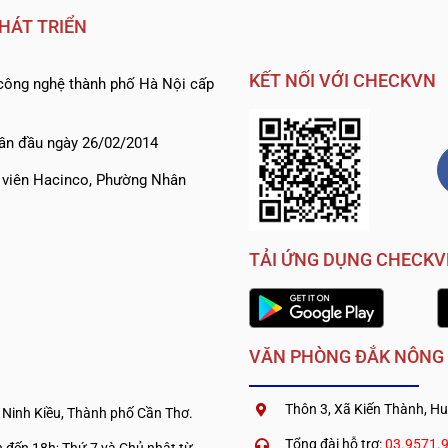
HÁT TRIỂN
KẾT NỐI VỚI CHECKVN
ông nghệ thành phố Hà Nội cấp
ần đầu ngày 26/02/2014
h viên Hacinco, Phường Nhân
TẢI ỨNG DỤNG CHECK
VĂN PHÒNG ĐẮK NÔNG
Thôn 3, Xã Kiến Thành, Hu
 Ninh Kiều, Thành phố Cần Thơ.
Tổng đài hỗ trợ:
03.9571.
 đến 18h; Thứ 7 và Chủ nhật từ