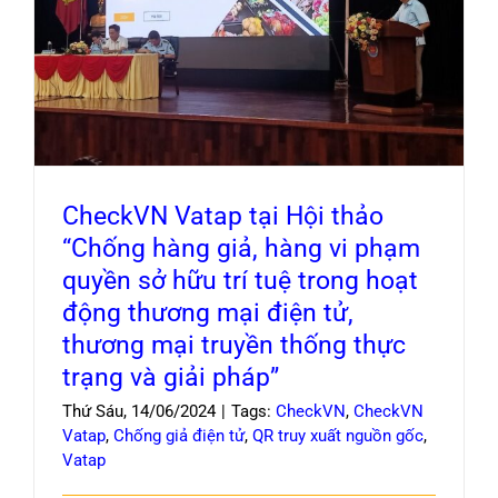
hàng vi phạm quyền sở hữu trí tuệ trong hoạt
Blog
động thương mại điện tử, thương mại truyền
thống thực trạng và giải pháp”
CheckVN Vatap tại Hội thảo
“Chống hàng giả, hàng vi phạm
quyền sở hữu trí tuệ trong hoạt
động thương mại điện tử,
thương mại truyền thống thực
trạng và giải pháp”
Thứ Sáu, 14/06/2024
|
Tags:
CheckVN
,
CheckVN
Vatap
,
Chống giả điện tử
,
QR truy xuất nguồn gốc
,
Vatap