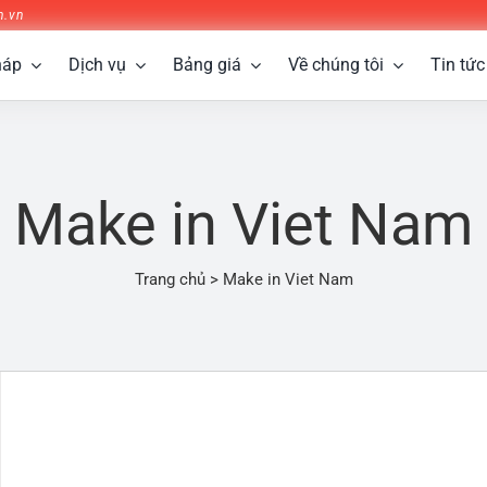
n.vn
háp
Dịch vụ
Bảng giá
Về chúng tôi
Tin tức
Make in Viet Nam
Trang chủ
>
Make in Viet Nam