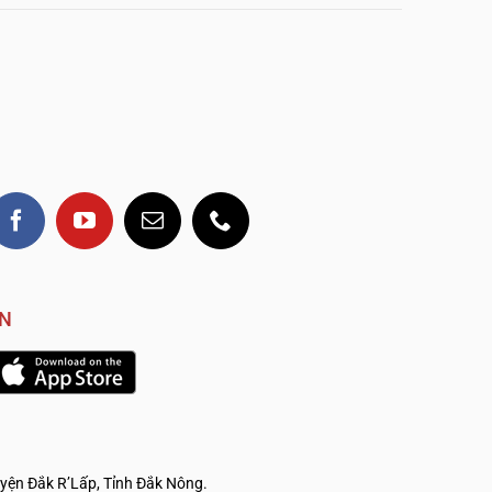
VN
yện Đắk R’Lấp, Tỉnh Đắk Nông.
.————————————