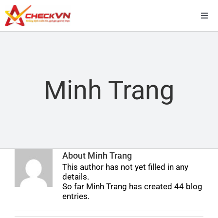
Skip
to
Togg
content
Navi
Trang chủ
Giải pháp
Minh Trang
Dịch vụ
Bảng giá
About
Minh Trang
This author has not yet filled in any
Về chúng tôi
details.
So far Minh Trang has created 44 blog
entries.
Tin tức