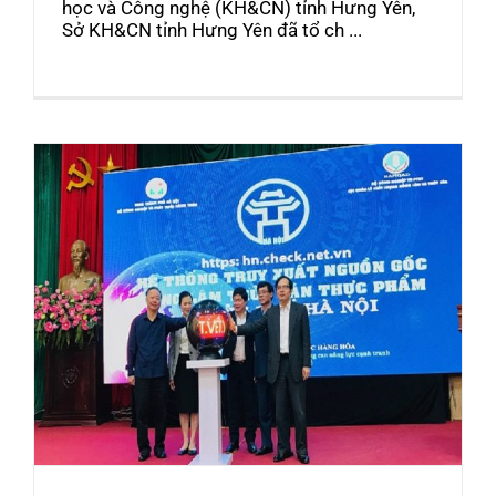
học và Công nghệ (KH&CN) tỉnh Hưng Yên,
Sở KH&CN tỉnh Hưng Yên đã tổ ch ...
Hệ thống thông tin điện tử truy xuất nguồn
gốc nông sản an toàn của UBND TP. Hà Nội
chính thức ra mắt