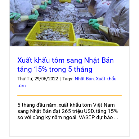
Xuất khẩu tôm sang Nhật Bản tăng 15% trong
Blog
5 tháng
Xuất khẩu tôm sang Nhật Bản
tăng 15% trong 5 tháng
Thứ Tư, 29/06/2022
|
Tags:
Nhật Bản
,
Xuất khẩu
tôm
5 tháng đầu năm, xuất khẩu tôm Việt Nam
sang Nhật Bản đạt 265 triệu USD, tăng 15%
so với cùng kỳ năm ngoái. VASEP dự báo ...