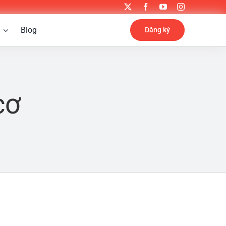
Blog
Đăng ký
cơ