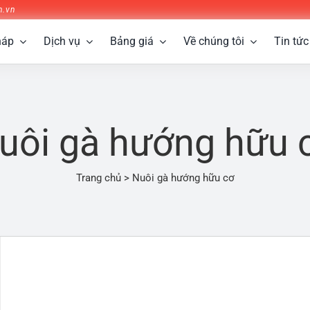
n.vn
háp
Dịch vụ
Bảng giá
Về chúng tôi
Tin tức
uôi gà hướng hữu 
Trang chủ
>
Nuôi gà hướng hữu cơ