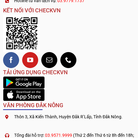
Hotline tư vấn dịch vụ:
03.9779.1737
KẾT NỐI VỚI CHECKVN
TẢI ỨNG DỤNG CHECKVN
VĂN PHÒNG ĐẮK NÔNG
Thôn 3, Xã Kiến Thành, Huyện Đắk R’Lấp, Tỉnh Đắk Nông.
.
————————————
Tổng đài hỗ trợ:
03.9571.9999
(Thứ 2 đến Thứ 6 từ 8h đến 18h;