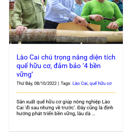
Lào Cai chú trọng nâng diện tích quế hữu cơ,
Blog
đảm bảo ‘4 bền vững’
Lào Cai chú trọng nâng diện tích
quế hữu cơ, đảm bảo ‘4 bền
vững’
Thứ Bảy, 08/10/2022
|
Tags:
Lào Cai
,
quế hữu cơ
Sản xuất quế hữu cơ giúp nông nghiệp Lào
Cai 'đi sau nhưng về trước'. Đây cũng là định
hướng phát triển bền vững, lâu dà ...