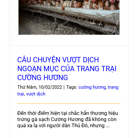
CÂU CHUYỆN VƯỢT DỊCH NGOẠN MỤC CỦA
Blog
TRANG TRẠI CƯỜNG HƯƠNG
CÂU CHUYỆN VƯỢT DỊCH
NGOẠN MỤC CỦA TRANG TRẠI
CƯỜNG HƯƠNG
Thứ Năm, 10/02/2022
|
Tags:
cường hương
,
trang
trại
,
vượt dịch
Đến thời điểm hiện tại chắc hẳn thương hiệu
trứng gà sạch Cường Hương đã không còn
quá xa lạ với người dân Thủ Đô, nhưng ...